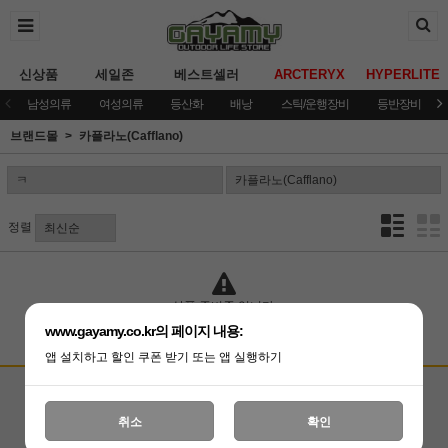
신상품
세일존
베스트셀러
ARCTERYX
HYPERLITE
남성의류
여성의류
등산화
배낭
스틱/운행장비
등반장비
브랜드몰
카플라노(Cafflano)
정렬
상품 준비중 입니다.
www.gayamy.co.kr의 페이지 내용:
앱 설치하고 할인 쿠폰 받기 또는 앱 실행하기
고객상담센터
입금계좌안내
국민은행 051001-04-100255
온라인 : 02-3409-0337
취소
확인
예금주 : (주)가야미
직영매장 : 02-3409-0339