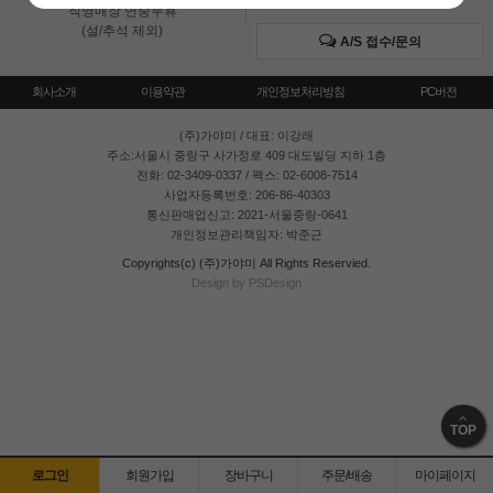
직영매장 연중무휴
(설/추석 제외)
A/S 접수/문의
회사소개
이용약관
개인정보처리방침
PC버전
(주)가야미
/ 대표: 이강래
주소:서울시 중랑구 사가정로 409 대도빌딩 지하 1층
전화: 02-3409-0337 / 팩스: 02-6008-7514
사업자등록번호: 206-86-40303
통신판매업신고: 2021-서울중랑-0641
개인정보관리책임자: 박준근
Copyrights(c) (주)가야미 All Rights Reservied.
Design by PSDesign
TOP
로그인
회원가입
장바구니
주문/배송
마이페이지