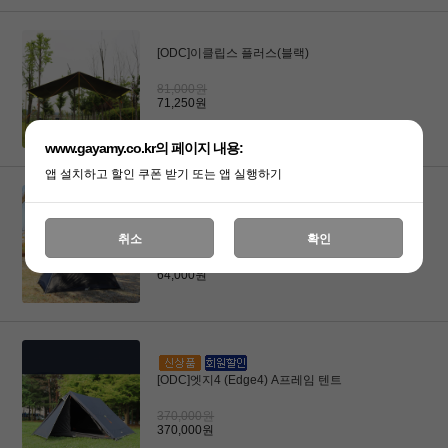
[ODC]이클립스 플러스(블랙)
81,000원
71,250원
www.gayamy.co.kr의 페이지 내용:
앱 설치하고 할인 쿠폰 받기 또는 앱 실행하기
[ODC]Room2(룸2)
취소
확인
64,000원
64,000원
[ODC]엣지4 (Edge4) A프레임 텐트
370,000원
370,000원