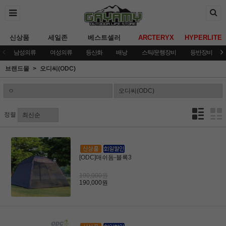
신상품
세일존
베스트셀러
ARCTERYX
HYPERLITE
남성의류
여성의류
등산화
배낭
스틱/운행장비
등반장비
브랜드몰
오디씨(ODC)
정렬
[ODC]매쉬돔-블록3
190,000원
190,000원