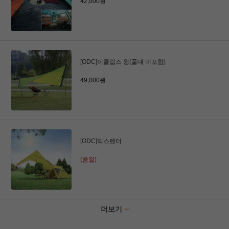
42,000원
[ODC]이클립스 윙(폴대 미포함)
49,000원
[ODC]익스펜더
(품절)
더보기