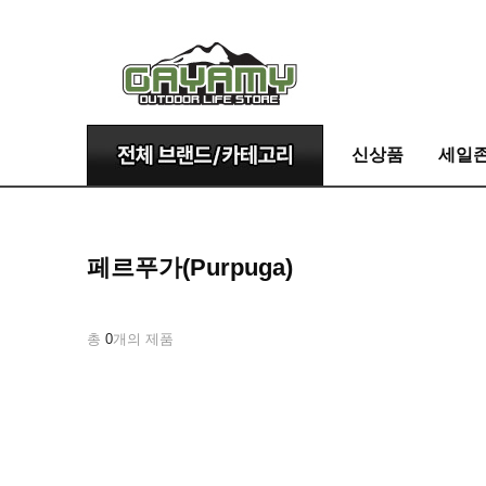
신상품
세일
페르푸가(Purpuga)
총
0
개의 제품