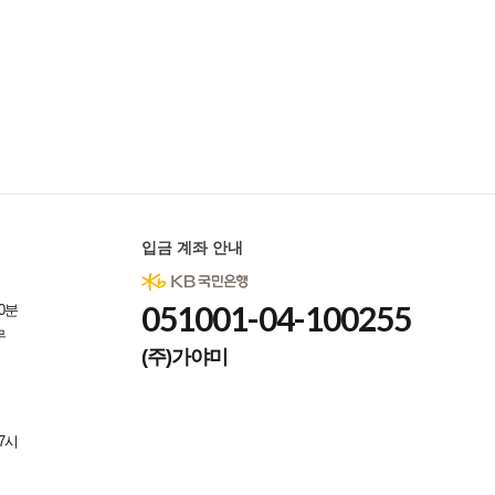
입금 계좌 안내
051001-04-100255
0분
무
(주)가야미
7시