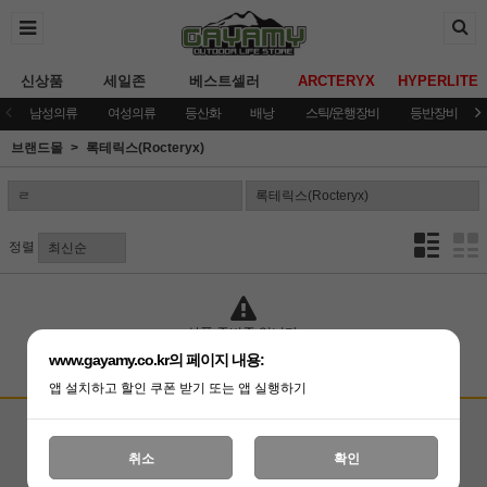
신상품
세일존
베스트셀러
ARCTERYX
HYPERLITE
남성의류
여성의류
등산화
배낭
스틱/운행장비
등반장비
브랜드몰
록테릭스(Rocteryx)
정렬
상품 준비중 입니다.
www.gayamy.co.kr의 페이지 내용:
앱 설치하고 할인 쿠폰 받기 또는 앱 실행하기
고객상담센터
입금계좌안내
국민은행 051001-04-100255
온라인 : 02-3409-0337
취소
확인
예금주 : (주)가야미
직영매장 : 02-3409-0339