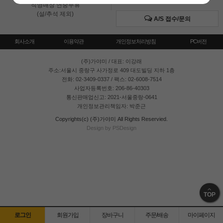
직영매장 연중무휴
(설/추석 제외)
A/S 접수/문의
회사소개
이용약관
개인정보처리방침
PC버전
(주)가야미
/ 대표: 이강래
주소:서울시 중랑구 사가정로 409 대도빌딩 지하 1층
전화: 02-3409-0337 / 팩스: 02-6008-7514
사업자등록번호: 206-86-40303
통신판매업신고: 2021-서울중랑-0641
개인정보관리책임자: 박준근
Copyrights(c) (주)가야미 All Rights Reservied.
Design by PSDesign
TOP
로그인
회원가입
장바구니
주문/배송
마이페이지