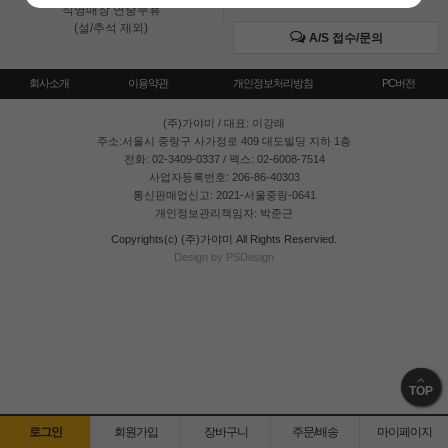
직영매장 연중무휴
(설/추석 제외)
A/S 접수/문의
회사소개
이용약관
개인정보처리방침
PC버전
(주)가야미
/ 대표: 이강래
주소:서울시 중랑구 사가정로 409 대도빌딩 지하 1층
전화: 02-3409-0337 / 팩스: 02-6008-7514
사업자등록번호: 206-86-40303
통신판매업신고: 2021-서울중랑-0641
개인정보관리책임자: 박준근
Copyrights(c) (주)가야미 All Rights Reservied.
Design by PSDesign
TOP
로그인
회원가입
장바구니
주문/배송
마이페이지