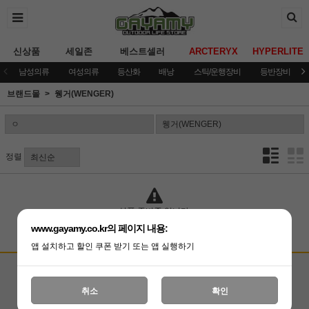
신상품
세일존
베스트셀러
ARCTERYX
HYPERLITE
남성의류
여성의류
등산화
배낭
스틱/운행장비
등반장비
브랜드몰
웽거(WENGER)
정렬
상품 준비중 입니다.
www.gayamy.co.kr의 페이지 내용:
앱 설치하고 할인 쿠폰 받기 또는 앱 실행하기
고객상담센터
입금계좌안내
국민은행 051001-04-100255
온라인 : 02-3409-0337
취소
확인
예금주 : (주)가야미
직영매장 : 02-3409-0339