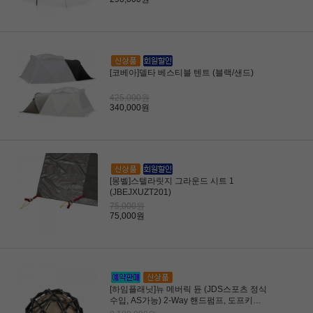
[코베아]델타 베스티블 텐트 (블랙/샌드)
425,000원
340,000원
[몽벨]스텔라릿지 그라운드 시트 1
(JBEJXUZT201)
75,000원
75,000원
[하임플래닛]뉴 메버릭 듄 (JDS스포츠 정식
수입, AS가능) 2-Way 핸드펌프, 도프키트
베러하프 포함/26년 8월 입고