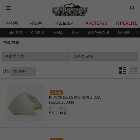
신상품
세일존
베스트셀러
ARCTERYX
HYPERLITE
남성의류
여성의류
등산화
배낭
스틱/운행장비
등반장비
텐트/타프
정렬
[빅아그네스]스프링 크릭 2 DAC
(ESQXU00049)
570,000원
570,000원