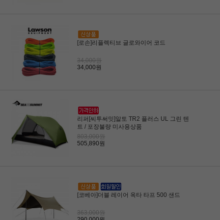
[로손]리플렉티브 글로와이어 코드
34,000원
34,000원
리퍼[씨투써밋]알토 TR2 플러스 UL 그린 텐
트 / 포장불량 미사용상품
803,000원
505,890원
[코베아]더블 레이어 옥타 타프 500 샌드
363,000원
290,000원