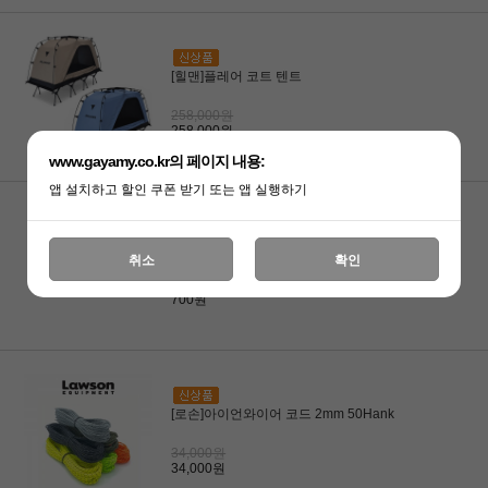
[힐맨]플레어 코트 텐트
258,000원
258,000원
www.gayamy.co.kr의 페이지 내용:
앱 설치하고 할인 쿠폰 받기 또는 앱 실행하기
[노마드]삼각 3구 스토퍼/레드
취소
확인
800원
700원
[로손]아이언와이어 코드 2mm 50Hank
34,000원
34,000원