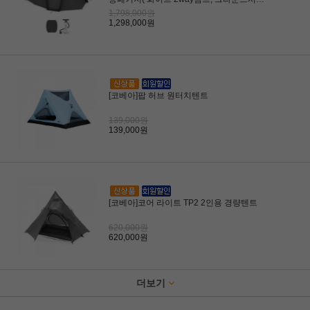
트) /당일발송
1,798,000원
1,298,000원
[코베아]팝 허브 원터치텐트
139,000원
139,000원
[코베아]코어 라이트 TP2 2인용 경량텐트
620,000원
620,000원
더보기