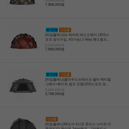
9,180,000원
7,988,000원
[하임플래닛]뉴 메버릭 레드오렌지 (JDS스
포츠 정식수입, AS가능) 2-Way 핸드펌프,
도프키트 베러하프 포함 /26년 8월 입고
9,180,000원
7,988,000원
[하임플래닛]클라우드브레이크 쉘터 택티컬
그레이+화이트 펌프 포함(JDS스포츠 정식
수입, AS가능) /26년 8월 입고
5,688,000원
3,788,000원
[하임플래닛]백도어 4시즌 문리스 나이트+2
종패키지( 화이트 2way펌프, 그라운드시