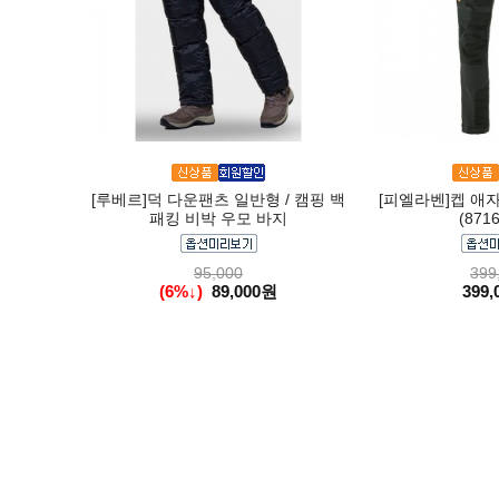
[루베르]덕 다운팬츠 일반형 / 캠핑 백
[피엘라벤]켑 애
패킹 비박 우모 바지
(8716
95,000
399
(6%↓)
89,000원
399,