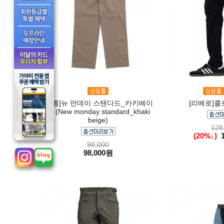
[오름]뉴 먼데이 스탠다드_카키베이
[리베로]콜
지 (New monday standard_khaki
beige)
128
(20%↓)
98,000
98,000원