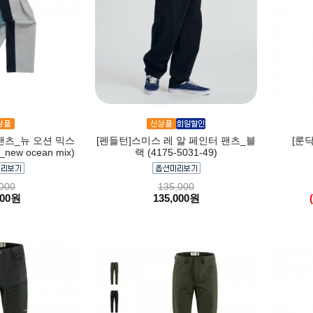
팬츠_뉴 오션 믹스
[펜들턴]스미스 레 알 페인터 팬츠_블
[룬
s_new ocean mix)
랙 (4175-5031-49)
000
135,000
000원
135,000원