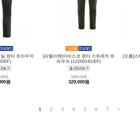
자일 윈터 트라우저
[피엘라벤]아비스코 윈터 스트레치 트
[오름]스
0/EF)
라우저 (12200191/EF)
,000
329,000
000원
329,000원
1
2
3
4
5
6
7
>>