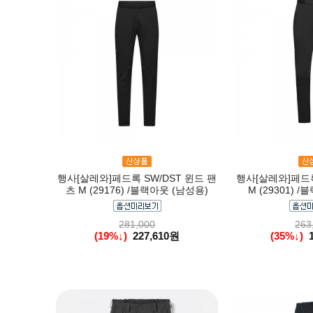
행사[살레와]페드록 SW/DST 윈드 팬
행사[살레와]페드록 
츠 M (29176) /블랙아웃 (남성용)
M (29301) 
281,000
263
(19%↓)
227,610원
(35%↓)