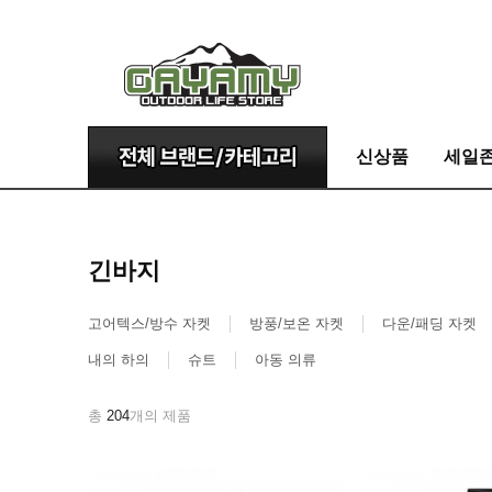
신상품
세일
긴바지
고어텍스/방수 자켓
방풍/보온 자켓
다운/패딩 자켓
내의 하의
슈트
아동 의류
총
204
개의 제품