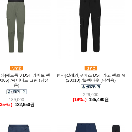
와]페드록 3 DST 라이트 팬
행사[살레와]푸에즈 DST 카고 팬츠 M
29305) /페이디드 그린 (남성
(28310) /블랙아웃 (남성용)
용)
229,000
(19%↓)
185,490원
189,000
(35%↓)
122,850원