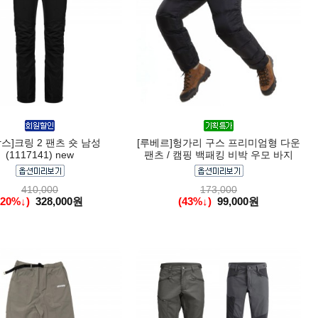
닥스]크링 2 팬츠 숏 남성
[루베르]헝가리 구스 프리미엄형 다운
(1117141) new
팬츠 / 캠핑 백패킹 비박 우모 바지
410,000
173,000
(20%↓)
328,000원
(43%↓)
99,000원