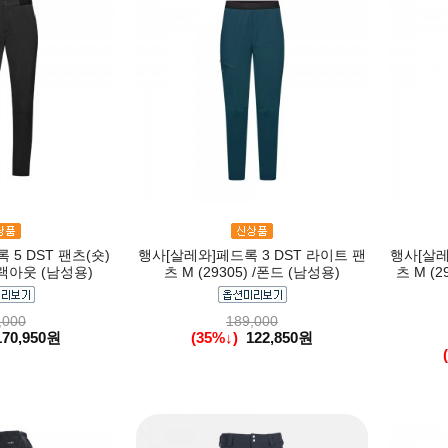
5 DST 팬츠(숏)
행사[살레와]페드록 3 DST 라이트 팬
행사[살레
/블랙아웃 (남성용)
츠 M (29305) /폰드 (남성용)
츠 M (
,000
189,000
170,950원
(35%↓)
122,850원