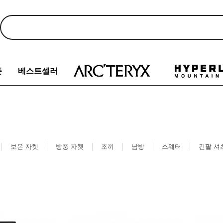
존
베스트셀러
보온 자켓
방풍 자켓
조끼
남방
스웨터
긴팔 셔