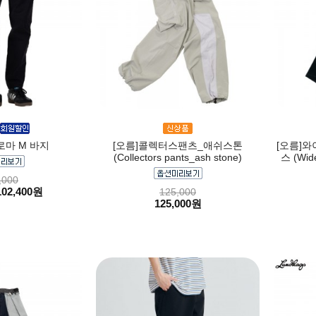
로마 M 바지
[오름]콜렉터스팬츠_애쉬스톤
[오름]와
(Collectors pants_ash stone)
스 (Wide
,000
102,400원
125,000
125,000원