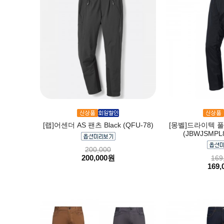
[랩]어센더 AS 팬츠 Black (QFU-78)
[몽벨]드라이텍 풀
(JBWJSMPL8
200,000
200,000원
169
169,