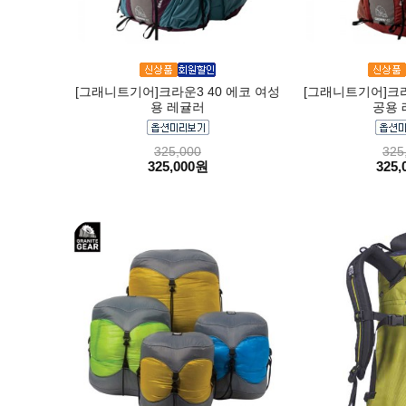
[그래니트기어]크라운3 40 에코 여성
[그래니트기어]크라
용 레귤러
공용 
325,000
325
325,000원
325,