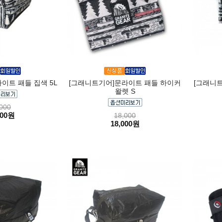
이트 패들 집색 5L
[그래니트기어]문라이트 패들 하이커
[그래니
왈렛 S
000
000원
18,000
18,000원