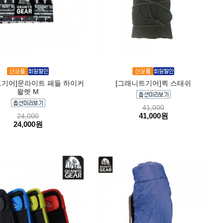
트기어]문라이트 패들 하이커
[그래니트기어]퀵 스태쉬
왈렛 M
41,000
41,000원
24,000
24,000원