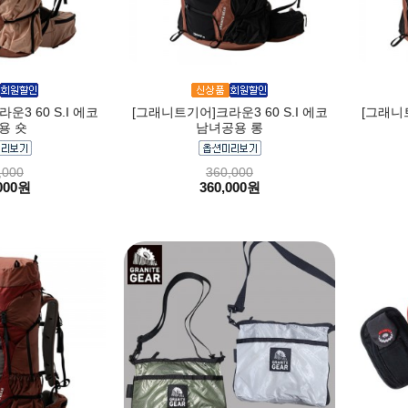
3 60 S.I 에코
[그래니트기어]크라운3 60 S.I 에코
[그래니트
용 숏
남녀공용 롱
,000
360,000
000원
360,000원