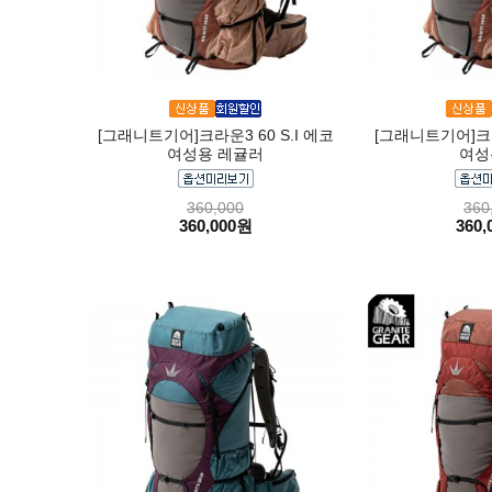
[그래니트기어]크라운3 60 S.I 에코
[그래니트기어]크라운
여성용 레귤러
여성
360,000
360
360,000원
360,