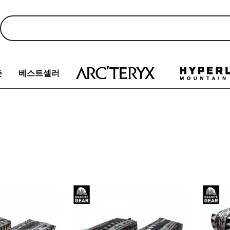
존
베스트셀러