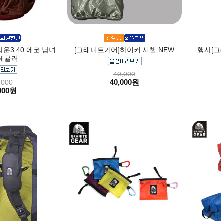
운3 40 에코 남녀
[그래니트기어]하이커 새첼 NEW
행사[그
레귤러
40,000
40,000원
,000
000원