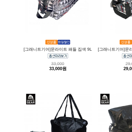
[그래니트기어]문라이트 패들 집색 9L
[그래니트기어]문라
33,000
29,
33,000원
29,