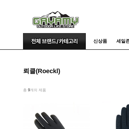
신상품
세일
뢰클(Roeckl)
총
9
개의 제품