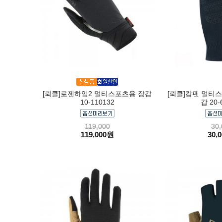
[뢰클]로젠하임2 멀티스포츠용 장갑
[뢰클]캄펜 멀티스
10-110132
갑 20-
119,000
30,
119,000원
30,