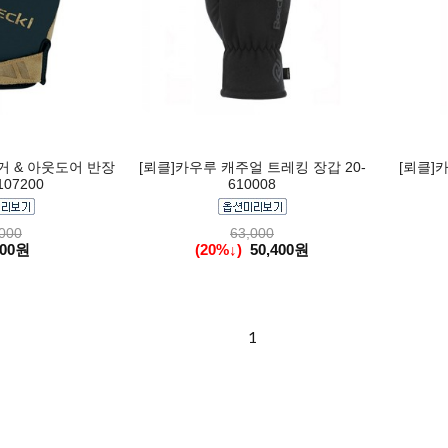
거 & 아웃도어 반장
[뢰클]카우루 캐주얼 트레킹 장갑 20-
[뢰클]
107200
610008
000
63,000
000원
(20%↓)
50,400원
1