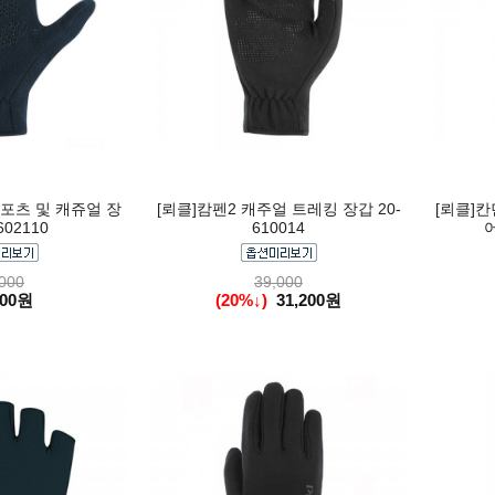
포츠 및 캐쥬얼 장
[뢰클]캄펜2 캐주얼 트레킹 장갑 20-
[뢰클]
602110
610014
어
000
39,000
000원
(20%↓)
31,200원