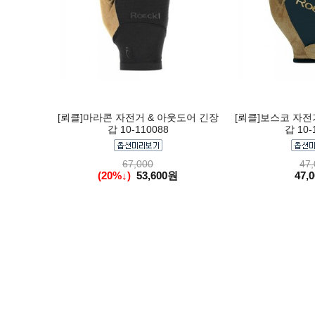
[뢰클]마라콘 자전거 & 아웃도어 긴장
[뢰클]보스코 자전
갑 10-110088
갑 10-
67,000
47,
(20%↓)
53,600원
47,