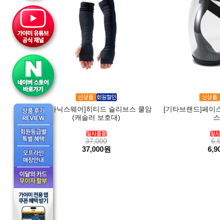
[메카닉스웨어]히티드 슬리브스 쿨암
[기타브랜드]페이스
(캐슬러 보호대)
스
37,000
6,
37,000원
6,9