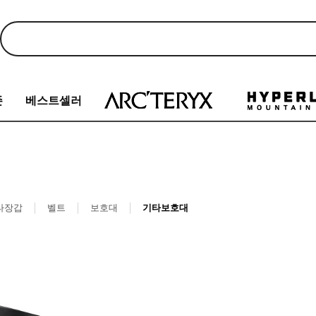
존
베스트셀러
타장갑
벨트
보호대
기타보호대