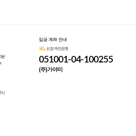
입금 계좌 안내
051001-04-100255
0분
무
(주)가야미
7시