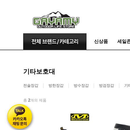
신상품
세일
기타보호대
전술장갑
방한장갑
방수장갑
방검장갑
기
총
2
개의 제품