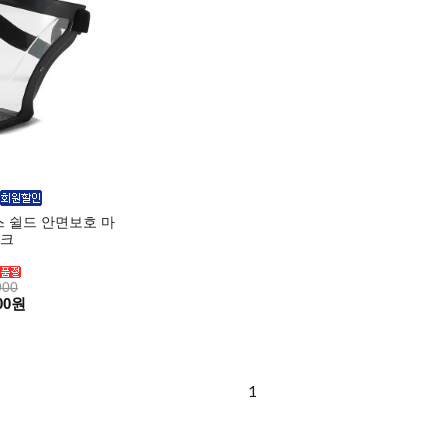
 쉴드 안면보호 마
크
900
00원
1