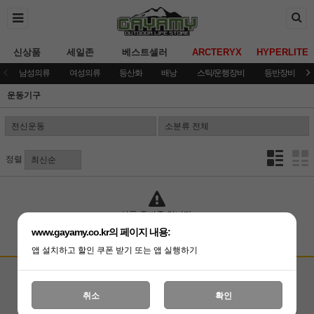
신상품
세일존
베스트셀러
ARCTERYX
HYPERLITE
남성의류
여성의류
등산화
배낭
스틱/운행장비
등반장비
운동기구
정렬
상품 준비중 입니다.
www.gayamy.co.kr의 페이지 내용:
앱 설치하고 할인 쿠폰 받기 또는 앱 실행하기
고객상담센터
입금계좌안내
국민은행 051001-04-100255
온라인 : 02-3409-0337
취소
확인
예금주 : (주)가야미
직영매장 : 02-3409-0339