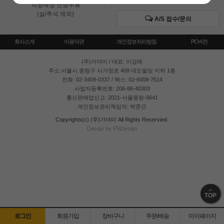
직영매장 연중무휴
(설/추석 제외)
A/S 접수/문의
회사소개
이용약관
개인정보처리방침
PC버전
(주)가야미
/ 대표: 이강래
주소:서울시 중랑구 사가정로 409 대도빌딩 지하 1층
전화: 02-3409-0337 / 팩스: 02-6008-7514
사업자등록번호: 206-86-40303
통신판매업신고: 2021-서울중랑-0641
개인정보관리책임자: 박준근
Copyrights(c) (주)가야미 All Rights Reservied.
Design by PSDesign
TOP
로그인
회원가입
장바구니
주문/배송
마이페이지