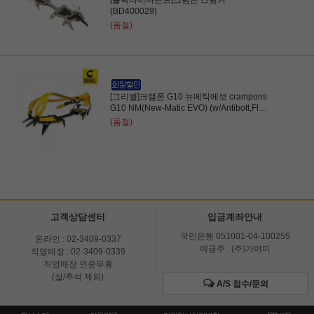
[블랙다이아몬드]크램폰 스팅거
(BD400029)
(품절)
[그리벨]크램폰 G10 뉴메틱에보 crampons
G10 NM(New-Matic EVO) (w/Antibott,Flex
bar)설상 워킹용
(품절)
고객상담센터
입금계좌안내
국민은행 051001-04-100255
온라인 : 02-3409-0337
예금주 : (주)가야미
직영매장 : 02-3409-0339
직영매장 연중무휴
(설/추석 제외)
A/S 접수/문의