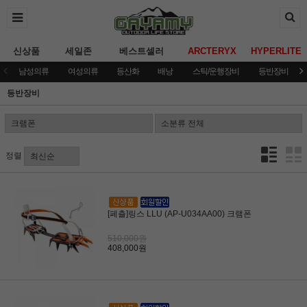
신상품
세일존
베스트셀러
ARCTERYX
HYPERLITE
남성의류
여성의류
등산화
배낭
스틱/운행장비
등반장비
등반장비
정렬
[페츨]링스 LLU (AP-U034AA00) 크램폰
510,000원
408,000원