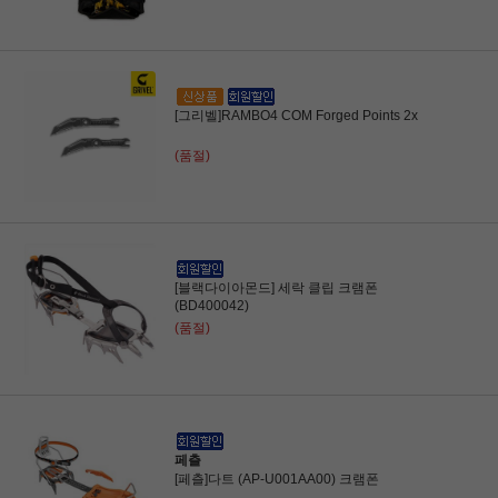
[그리벨]RAMBO4 COM Forged Points 2x
(품절)
[블랙다이아몬드] 세락 클립 크램폰
(BD400042)
(품절)
페츨
[페츨]다트 (AP-U001AA00) 크램폰