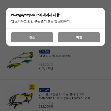
www.gayamy.co.kr의 페이지 내용:
[페츨]샤켄 LLU (AP-T10ALLU) 크램폰
앱 설치하고 할인 쿠폰 받기 또는 앱 실행하기
400,000원
320,000원
취소
확인
[에델리드]비스트 라이트
414,000원
289,800원
[그리벨]크램폰 G10 뉴 클래식 에보
crampons G10 NC(New-Classic EVO)
(w/Antibott,Flex bar)설상 워킹용
290,000원
232,000원