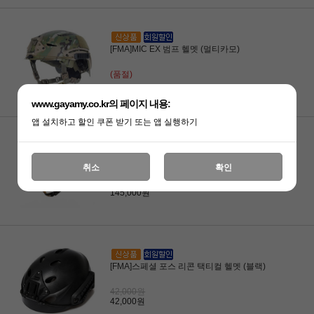
[FMA]MIC EX 범프 헬멧 (멀티카모)
(품절)
www.gayamy.co.kr의 페이지 내용:
앱 설치하고 할인 쿠폰 받기 또는 앱 실행하기
[FMA]카이만 범프 헬멧 (레드)
취소
확인
145,000원
145,000원
[FMA]스페셜 포스 리콘 택티컬 헬멧 (블랙)
42,000원
42,000원