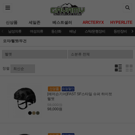
신상품
세일존
베스트셀러
ARCTERYX
HYPERLITE
남성의류
여성의류
등산화
배낭
스틱/운행장비
등반장비
모자/헬멧/두건
정렬
[에머슨기어]FAST SF스타일 슈퍼 하이컷
헬멧
98,000원
98,000원