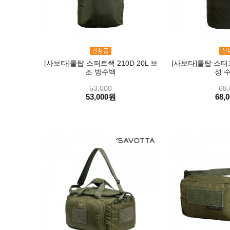
[사보타]롤탑 스퍼트쌕 210D 20L 보
[사보타]롤탑 스터프
조 방수백
성 
53,000
68,
53,000원
68,