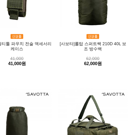
멀티툴 파우치 전술 액세서리
[사보타]롤탑 스퍼트쌕 210D 40L 보
케이스
조 방수백
41,000
62,000
41,000원
62,000원