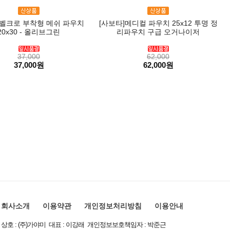
]벨크로 부착형 메쉬 파우치
[사보타]메디컬 파우치 25x12 투명 정
20x30 - 올리브그린
리파우치 구급 오거나이저
37,000
62,000
37,000원
62,000원
회사소개
이용약관
개인정보처리방침
이용안내
상호 : (주)가야미 대표 : 이강래 개인정보보호책임자 : 박준근