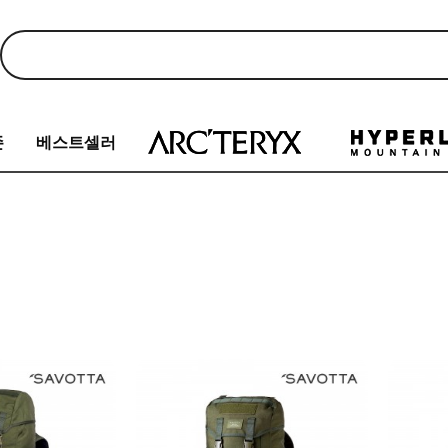
존
베스트셀러