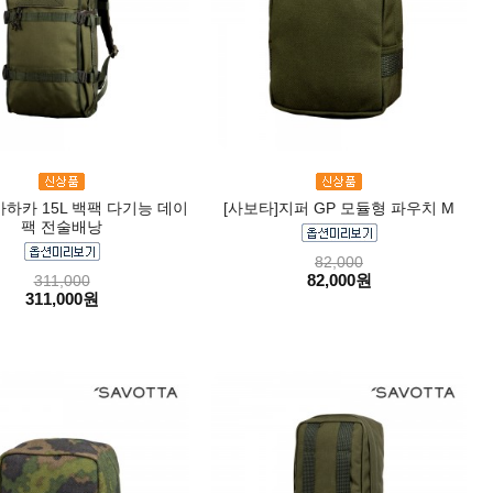
카하카 15L 백팩 다기능 데이
[사보타]지퍼 GP 모듈형 파우치 M
팩 전술배낭
82,000
82,000원
311,000
311,000원