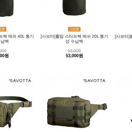
쌕 메쉬 40L 통기
[사보타]롤탑 스터프쌕 메쉬 20L 통기
[사보타]
수납백
성 수납백
000
53,000
000원
53,000원