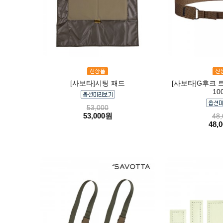
[사보타]시팅 패드
[사보타]G후크 트
10
53,000
53,000원
48,
48,