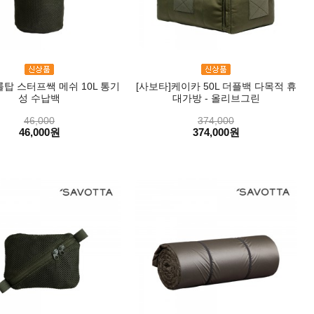
롤탑 스터프쌕 메쉬 10L 통기
[사보타]케이카 50L 더플백 다목적 휴
성 수납백
대가방 - 올리브그린
46,000
374,000
46,000원
374,000원