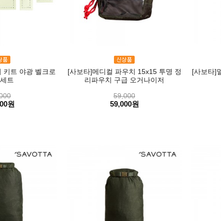
치 키트 야광 벨크로
[사보타]메디컬 파우치 15x15 투명 정
[사보타]
세트
리파우치 구급 오거나이저
000
59,000
000원
59,000원