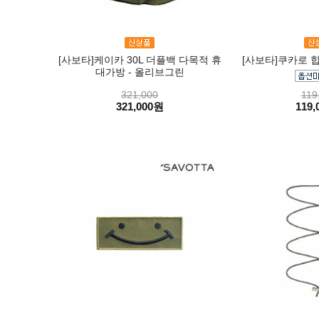
[사보타]케이카 30L 더플백 다목적 휴
[사보타]쿠카로 
대가방 - 올리브그린
321,000
119
321,000원
119,