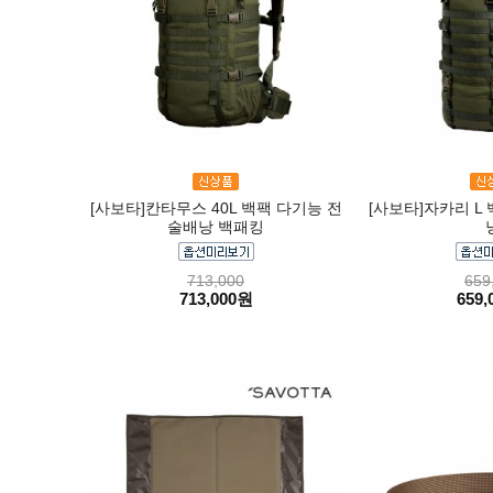
[사보타]칸타무스 40L 백팩 다기능 전
[사보타]자카리 L
술배낭 백패킹
713,000
659
713,000원
659,