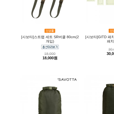
[사보타]스트랩 세트 SR버클 80cm(2
[사보타]GITD 패
개입)
패치
30,
30,
18,000
18,000원