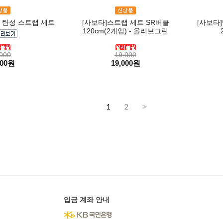
 탄성 스트랩 세트
[사보타]스트랩 세트 SR버클
[사보타
120cm(2개입) - 올리브그린
000
19,000
000원
19,000원
1
2
>>
입금 계좌 안내