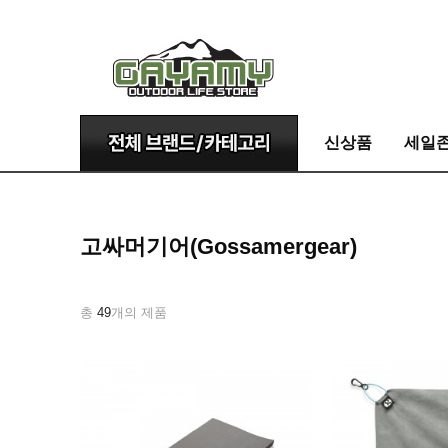
신상품
세일
고싸머기어(Gossamergear)
총
49
개의 제품