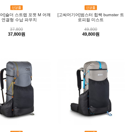
어]숄더 스트랩 포켓 M 어깨
[고싸머기어]범스터 힙쌕 bumster 트
 연결형 수납 파우치
로피컬 미스트
37,800
49,800
37,800원
49,800원