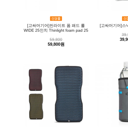
[고싸머기어]씬라이트 폼 패드 롤
[고싸머기어]스낵 색
WIDE 25인치 Thinlight foam pad 25
39,
39,
59,800
59,800원