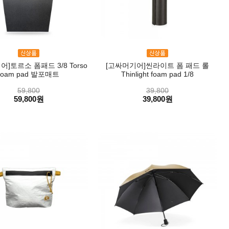
]토르소 폼패드 3/8 Torso
[고싸머기어]씬라이트 폼 패드 롤
foam pad 발포매트
Thinlight foam pad 1/8
59,800
39,800
59,800원
39,800원