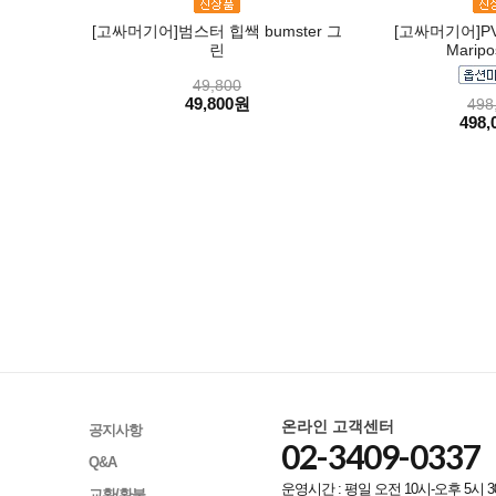
[고싸머기어]범스터 힙쌕 bumster 그
[고싸머기어]PV
린
Marip
49,800
49,800원
498
498,
온라인 고객센터
공지사항
02-3409-0337
Q&A
운영시간 : 평일 오전 10시-오후 5시 3
교환/환불