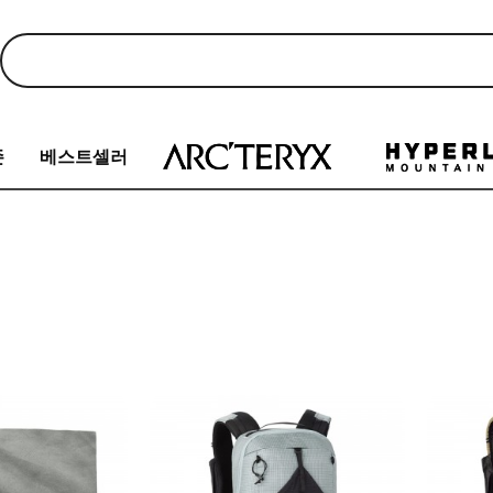
존
베스트셀러