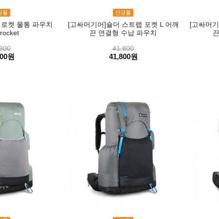
 로켓 물통 파우치
[고싸머기어]숄더 스트랩 포켓 L 어깨
[고싸머기
 rocket
끈 연결형 수납 파우치
끈
800
41,800
800원
41,800원