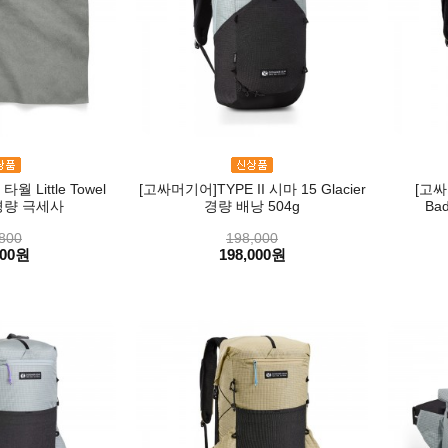
 Little Towel
[고싸머기어]TYPE II 시마 15 Glacier
[고싸
초경량 극세사
경량 배낭 504g
Ba
800
198,000
800원
198,000원