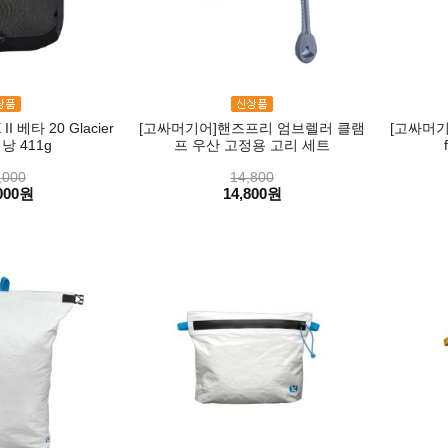
 베타 20 Glacier
[고싸머기어]핸즈프리 엄브렐러 클램
[고싸머기어
낭 411g
프 우산 고정용 고리 세트
,000
14,800
000원
14,800원