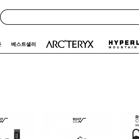
존
베스트셀러