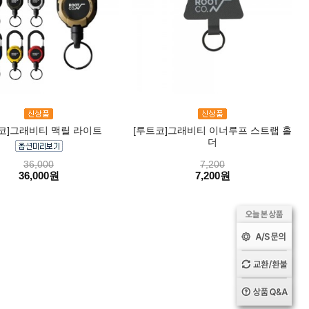
코]그래비티 맥릴 라이트
[루트코]그래비티 이너루프 스트랩 홀
더
36,000
7,200
36,000원
7,200원