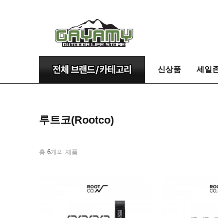
신상품
세일
루트코(Rootco)
총
6
개의 제품