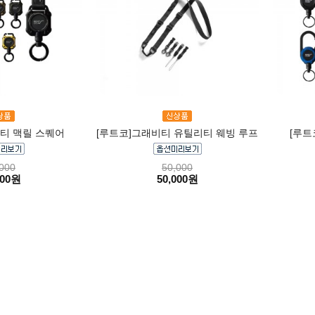
티 맥릴 스퀘어
[루트코]그래비티 유틸리티 웨빙 루프
[루트
000
50,000
000원
50,000원