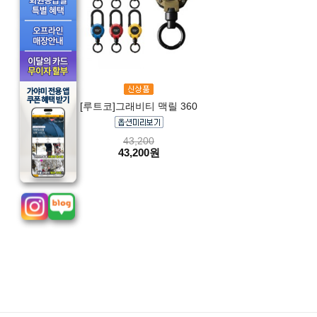
[루트코]그래비티 맥릴 360
43,200
43,200원