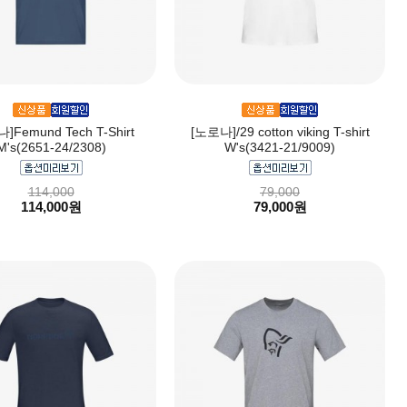
]Femund Tech T-Shirt
[노로나]/29 cotton viking T-shirt
M's(2651-24/2308)
W's(3421-21/9009)
114,000
79,000
114,000원
79,000원