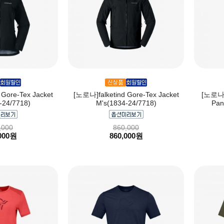
Gore-Tex Jacket
[노로나]falketind Gore-Tex Jacket
[노로나]f
-24/7718)
M's(1834-24/7718)
Pan
,000
860,000
000원
860,000원