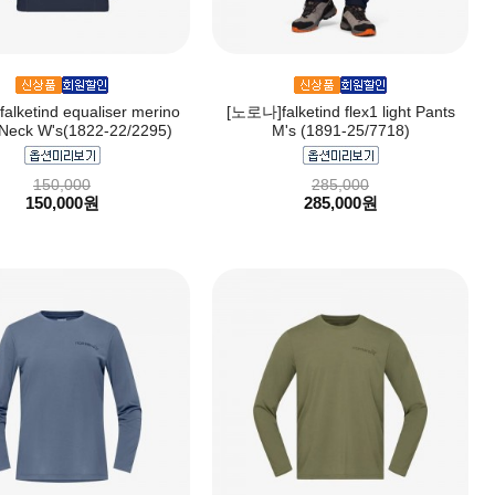
lketind equaliser merino
[노로나]falketind flex1 light Pants
Neck W's(1822-22/2295)
M's (1891-25/7718)
150,000
285,000
150,000원
285,000원