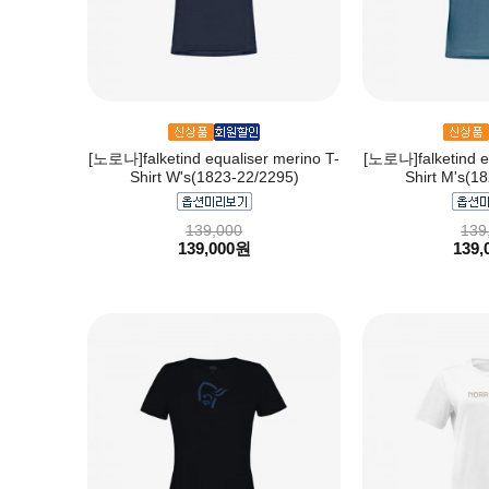
[노로나]falketind equaliser merino T-
[노로나]falketind eq
Shirt W's(1823-22/2295)
Shirt M's(1
139,000
139
139,000원
139,