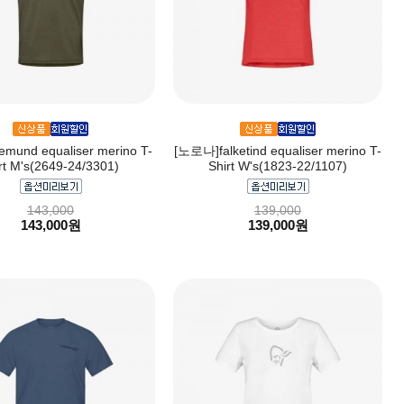
mund equaliser merino T-
[노로나]falketind equaliser merino T-
rt M's(2649-24/3301)
Shirt W's(1823-22/1107)
143,000
139,000
143,000원
139,000원