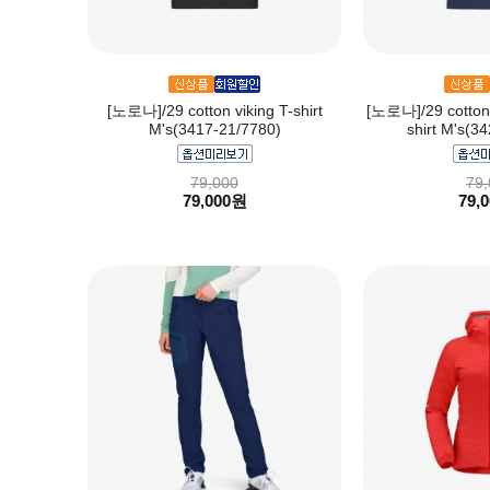
[노로나]/29 cotton viking T-shirt
[노로나]/29 cotton 
M's(3417-21/7780)
shirt M's(3
79,000
79,
79,000원
79,