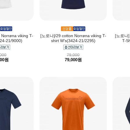
Norrøna viking T-
[노로나]/29 cotton Norrøna viking T-
[노로나] f
424-21/9000)
shirt W's(3424-21/2295)
T-Sh
000
79,000
000원
79,000원