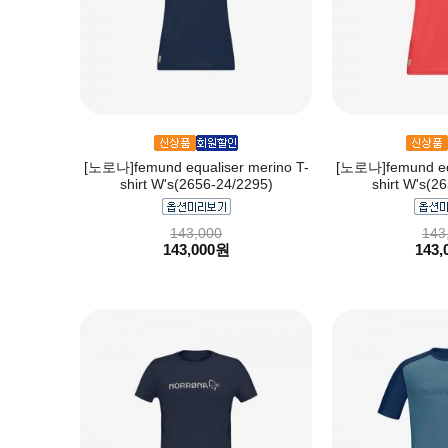
[노로나]femund equaliser merino T-
[노로나]femund equ
shirt W's(2656-24/2295)
shirt W's(2
143,000
143
143,000원
143,