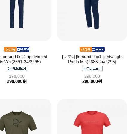
emund flex1 lightweight
[노로나]femund flex1 lightweight
ts W's(2691-24/2295)
Pants M's(2685-24/2295)
298,000
298,000
298,000원
298,000원