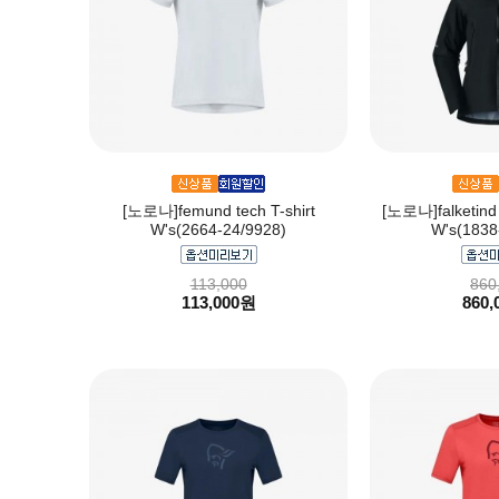
[노로나]femund tech T-shirt
[노로나]falketind 
W's(2664-24/9928)
W's(1838
113,000
860
113,000원
860,