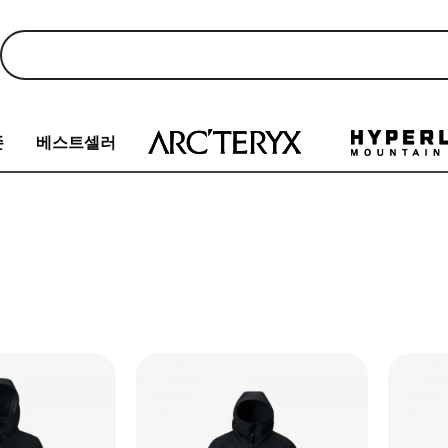
존
베스트셀러