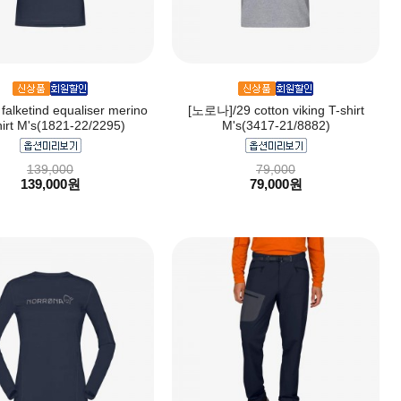
alketind equaliser merino
[노로나]/29 cotton viking T-shirt
irt M's(1821-22/2295)
M's(3417-21/8882)
139,000
79,000
139,000원
79,000원