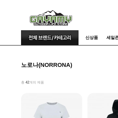
신상품
세일
노로나(NORRONA)
총
42
개의 제품