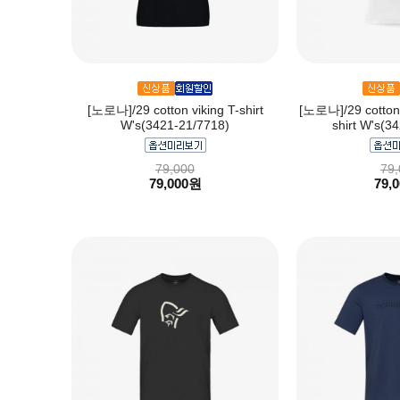
[노로나]/29 cotton viking T-shirt
[노로나]/29 cotton 
W's(3421-21/7718)
shirt W's(3
79,000
79,
79,000원
79,