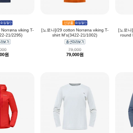
Norrøna viking T-
[노로나]/29 cotton Norrøna viking T-
[노로나]fa
422-21/2295)
shirt M's(3422-21/1002)
round 
000
79,000
000원
79,000원