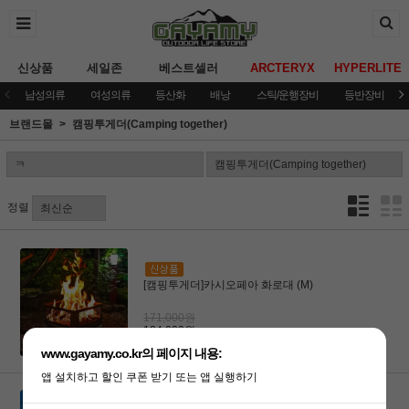
신상품
세일존
베스트셀러
ARCTERYX
HYPERLITE
남성의류
여성의류
등산화
배낭
스틱/운행장비
등반장비
브랜드몰
캠핑투게더(Camping together)
정렬
[캠핑투게더]카시오페아 화로대 (M)
171,000원
124,000원
www.gayamy.co.kr의 페이지 내용:
앱 설치하고 할인 쿠폰 받기 또는 앱 실행하기