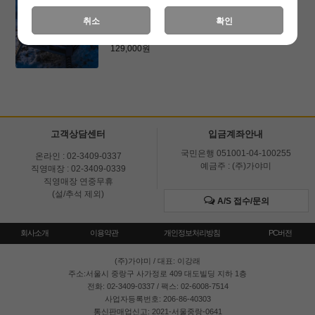
[캠핑투게더]카시오페아 화로대
취소
확인
176,000원
129,000원
고객상담센터
입금계좌안내
국민은행 051001-04-100255
온라인 : 02-3409-0337
예금주 : (주)가야미
직영매장 : 02-3409-0339
직영매장 연중무휴
(설/추석 제외)
A/S 접수/문의
회사소개
이용약관
개인정보처리방침
PC버전
(주)가야미
/ 대표: 이강래
주소:서울시 중랑구 사가정로 409 대도빌딩 지하 1층
전화: 02-3409-0337 / 팩스: 02-6008-7514
사업자등록번호: 206-86-40303
통신판매업신고: 2021-서울중랑-0641