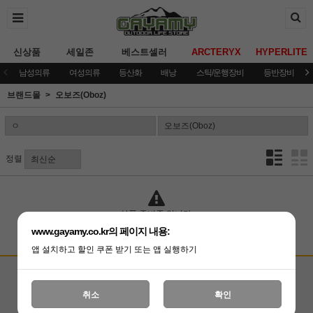
신상품
세일존
베스트셀러
ARCTERYX
HYPERLITE
남성의류
여성의류
등산화
배낭
스틱/운행장비
등반장비
브랜드몰
오보즈(Oboz)
정렬
상품 준비중 입니다.
www.gayamy.co.kr의 페이지 내용:
앱 설치하고 할인 쿠폰 받기 또는 앱 실행하기
고객상담센터
입금계좌안내
국민은행 051001-04-100255
온라인 : 02-3409-0337
취소
확인
예금주 : (주)가야미
직영매장 : 02-3409-0339