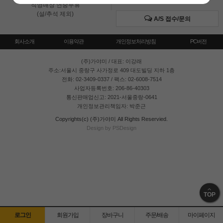
직영매장 연중무휴
(설/추석 제외)
A/S 접수/문의
회사소개
이용약관
개인정보처리방침
PC버전
(주)가야미
/ 대표: 이강래
주소:서울시 중랑구 사가정로 409 대도빌딩 지하 1층
전화: 02-3409-0337 / 팩스: 02-6008-7514
사업자등록번호: 206-86-40303
통신판매업신고: 2021-서울중랑-0641
개인정보관리책임자: 박준근
Copyrights(c) (주)가야미 All Rights Reservied.
Design by PSDesign
TOP
로그인
회원가입
장바구니
주문/배송
마이페이지