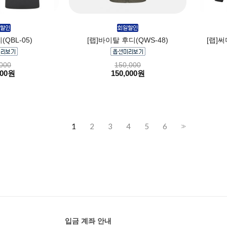
(QBL-05)
[랩]바이탈 후디(QWS-48)
[랩]써
000
150,000
000원
150,000원
1
2
3
4
5
6
>>
입금 계좌 안내