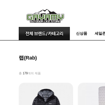
신상품
세일
랩(Rab)
총
179
개의 제품