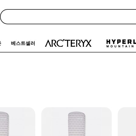
존
베스트셀러