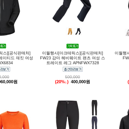
스][공식판매처]
이월행사[아크테릭스][공식판매처]
이월행사
슐레이티드 재킷 여성
FW23 감마 헤비웨이트 팬츠 여성 스
FW
X6834
트레이트 레그 APNFWX7328
0,000
500,000
960,000원
(20%↓)
400,000원