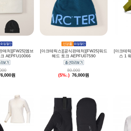
매처][FW25]엠브
[아크테릭스][공식판매처][FW25]워드
[아크테릭
 AEPFU10066
헤드 토크 AEPFU07590
스 1 
000
80,000
76,000원
(5%↓)
76,000원