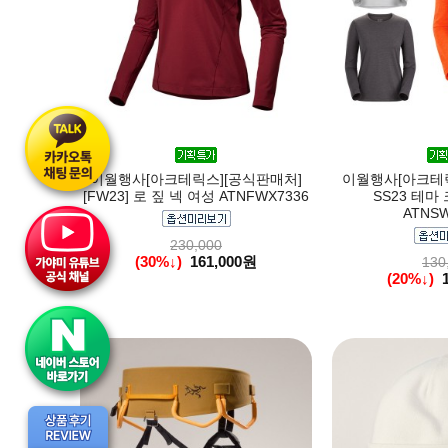
이월행사[아크테릭스][공식판매처]
이월행사[아크테릭
[FW23] 로 짚 넥 여성 ATNFWX7336
SS23 테마 
ATNSW
230,000
(30%↓)
161,000원
130
(20%↓)