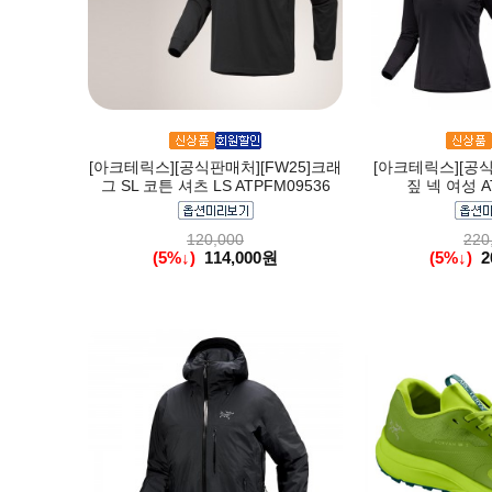
[아크테릭스][공식판매처][FW25]크래
[아크테릭스][공식
그 SL 코튼 셔츠 LS ATPFM09536
짚 넥 여성 A
120,000
220
(5%↓)
114,000원
(5%↓)
2