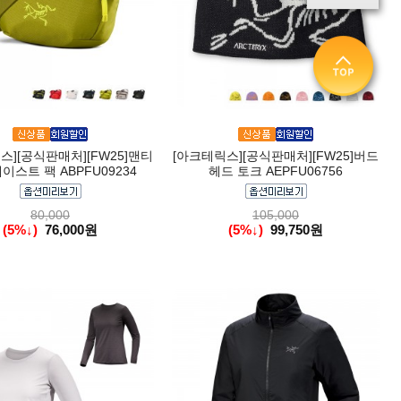
스][공식판매처][FW25]맨티
[아크테릭스][공식판매처][FW25]버드
웨이스트 팩 ABPFU09234
헤드 토크 AEPFU06756
80,000
105,000
(5%↓)
76,000원
(5%↓)
99,750원