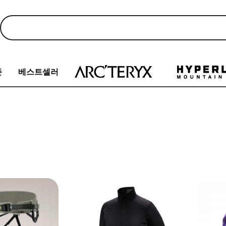
존
베스트셀러