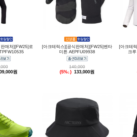
판매처][FW25]로
[아크테릭스][공식판매처][FW25]벤타
[아크테릭
TPFW10535
미튼 AEPFU09938
크루 
,000
140,000
09,000원
(5%↓)
133,000원