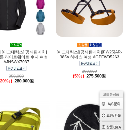
[아크테릭스][공식판매처]
[아크테릭스][공식판매처][FW25]AR-
 아톰 라이트웨이트 후디 여성
385a 하네스 여성 AGPFW05263
AJNSWX7037
290,000
(5%↓)
275,500원
350,000
(20%↓)
280,000원