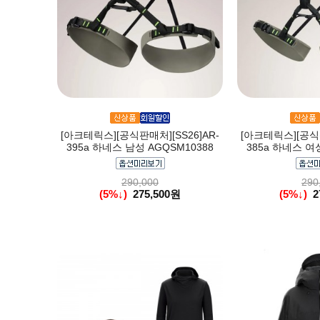
[아크테릭스][공식판매처][SS26]AR-
[아크테릭스][공식판
395a 하네스 남성 AGQSM10388
385a 하네스 여성
290,000
290
(5%↓)
275,500원
(5%↓)
2