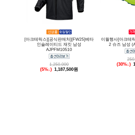
[아크테릭스][공식판매처][FW25]베타
이월행사[아크테릭스]
인슐레이티드 재킷 남성
2 슈즈 남성 (A
AJPFM10510
250
(30%↓)
1,250,000
(5%↓)
1,187,500원