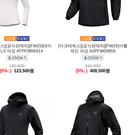
스][공식판매처][FW25]테마
[아크테릭스][공식판매처][FW25]아톰
LS 여성 ATPFW06914
재킷 여성 AJPFW09855
130,000
430,000
(5%↓)
123,500원
(5%↓)
408,500원