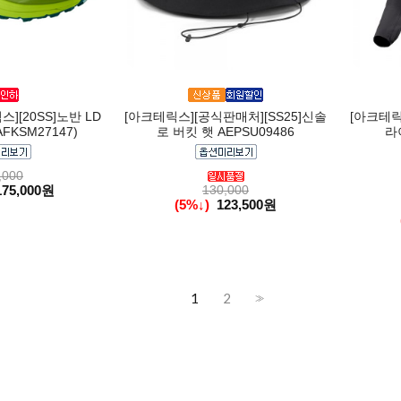
[20SS]노반 LD
[아크테릭스][공식판매처][SS25]신솔
[아크테릭
FKSM27147)
로 버킷 햇 AEPSU09486
라
,000
175,000원
130,000
(5%↓)
123,500원
1
2
>>