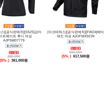
스][공식판매처][SS25]감마
[아크테릭스][공식판매처][FW24]베타
이트웨이트 후디 여성
재킷 여성 AJOFWX9239
AJPSW07779
650,000
(5%↓)
617,500원
380,000
(5%↓)
361,000원