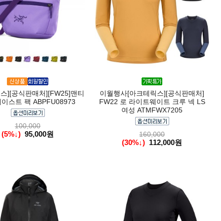
스][공식판매처][FW25]맨티
이월행사[아크테릭스][공식판매처]
웨이스트 팩 ABPFU08973
FW22 로 라이트웨이트 크루 넥 LS
여성 ATMFWX7205
100,000
(5%↓)
95,000원
160,000
(30%↓)
112,000원