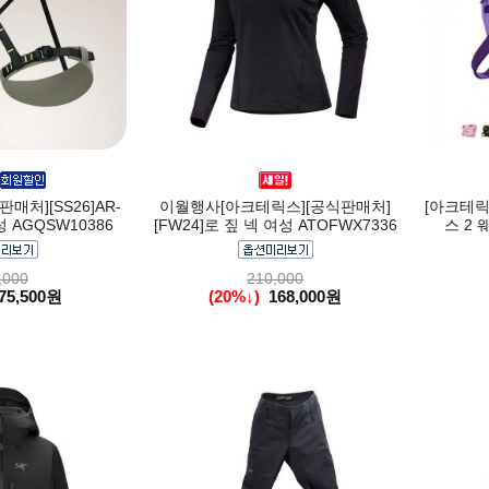
매처][SS26]AR-
이월행사[아크테릭스][공식판매처]
[아크테릭
 AGQSW10386
[FW24]로 짚 넥 여성 ATOFWX7336
스 2 
,000
210,000
75,500원
(20%↓)
168,000원