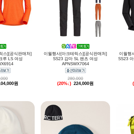
스][공식판매처]
이월행사[아크테릭스][공식판매처]
이월행사
크루 LS 여성
SS23 감마 SL 팬츠 여성
SS23
X6914
APNSWX7064
,000
280,000
104,000원
(20%↓)
224,000원