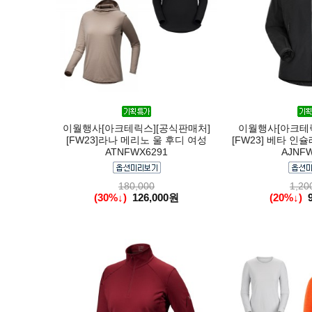
이월행사[아크테릭스][공식판매처]
이월행사[아크테릭
[FW23]라나 메리노 울 후디 여성
[FW23] 베타 인
ATNFWX6291
AJNFW
180,000
1,20
(30%↓)
126,000원
(20%↓)