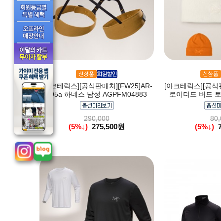
[아크테릭스][공식판매처][FW25]AR-
[아크테릭스][공식판
395a 하네스 남성 AGPFM04883
로이더드 버드 토크
290,000
80,
(5%↓)
275,500원
(5%↓)