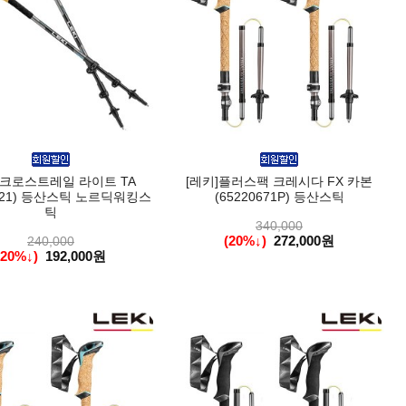
]크로스트레일 라이트 TA
[레키]플러스팩 크레시다 FX 카본
6221) 등산스틱 노르딕워킹스
(65220671P) 등산스틱
틱
340,000
(20%↓)
272,000원
240,000
(20%↓)
192,000원