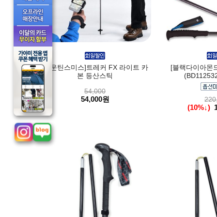
[마운틴스미스]트레커 FX 라이트 카
[블랙다이아몬드
본 등산스틱
(BD1125
54,000
54,000원
220
(10%↓)