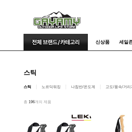
신상품
세일
스틱
스틱
노르딕워킹
나침반/온도계
고도/풍속/거리
총
196
개의 제품