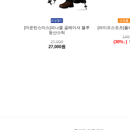
[마운틴스미스]피나클 글레이셔 블루
[라이프스포츠]플라
등산스틱
140
(30%↓)
27,000
27,000원