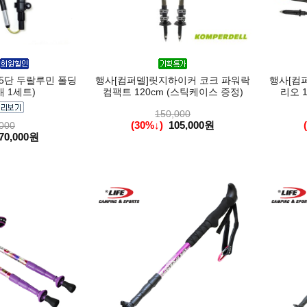
5단 두랄루민 폴딩
행사[컴퍼델]릿지하이커 코크 파워락
행사[컴퍼
개 1세트)
컴팩트 120cm (스틱케이스 증정)
리오 
150,000
(30%↓)
105,000원
000
70,000원