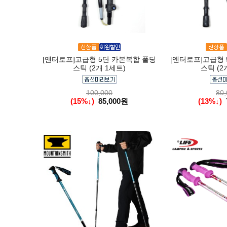
[앤터로프]고급형 5단 카본복합 폴딩
[앤터로프]고급형 
스틱 (2개 1세트)
스틱 (2
100,000
80,
(15%↓)
85,000원
(13%↓)