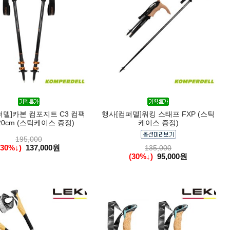
퍼델]카본 컴포지트 C3 컴팩
행사[컴퍼델]워킹 스태프 FXP (스틱
20cm (스틱케이스 증정)
케이스 증정)
195,000
(30%↓)
137,000원
135,000
(30%↓)
95,000원