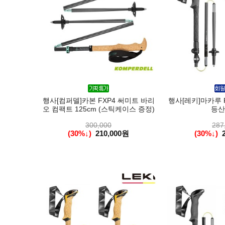
행사[컴퍼델]카본 FXP4 써미트 바리
행사[레키]마카루 FX 
오 컴팩트 125cm (스틱케이스 증정)
등산
300,000
287
(30%↓)
210,000원
(30%↓)