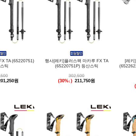
TA (65220751)
행사[레키]플러스팩 마카루 FX TA
[레키
스틱
(65220751P) 등산스틱
(6522
,500
302,500
201,250원
(30%↓)
211,750원