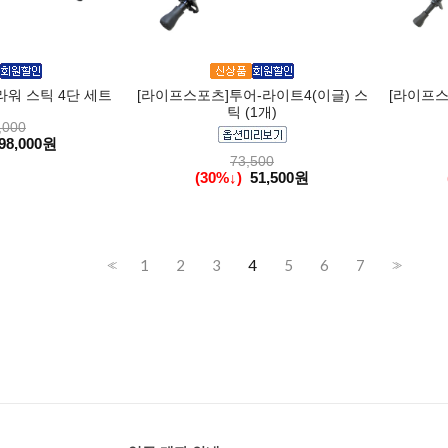
워 스틱 4단 세트
[라이프스포츠]투어-라이트4(이글) 스
[라이프스
틱 (1개)
,000
98,000원
73,500
(30%↓)
51,500원
1
2
3
4
5
6
7
<<
>>