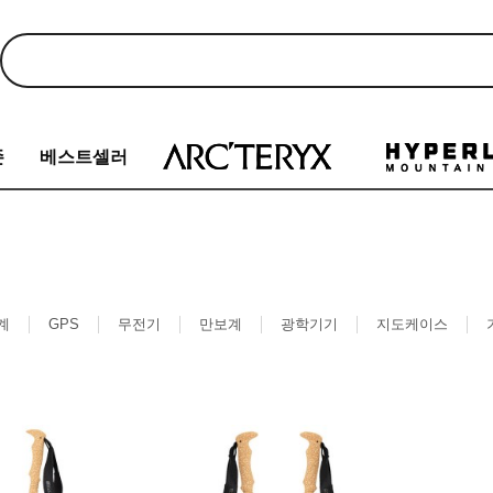
존
베스트셀러
계
GPS
무전기
만보계
광학기기
지도케이스