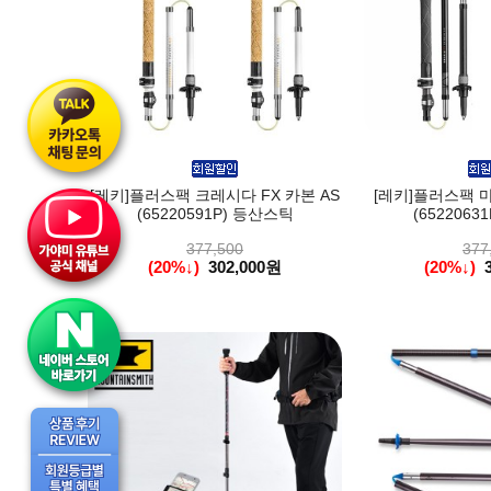
[레키]플러스팩 크레시다 FX 카본 AS
[레키]플러스팩 마
(65220591P) 등산스틱
(6522063
377,500
377
(20%↓)
302,000원
(20%↓)