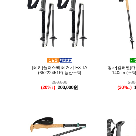
[레키]플러스팩 레거시 FX TA
행사[컴퍼델]카
(65222451P) 등산스틱
140cm (스
250,000
280
(20%↓)
200,000원
(30%↓)