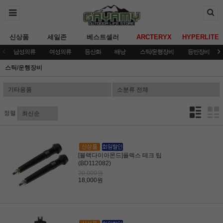
신상품
세일존
베스트셀러
ARCTERYX
HYPERLITE
남성의류
여성의류
등산화
배낭
스틱/운행장비
등반장비
스틱/운행장비
정렬
[블랙다이아몬드]플렉스 테크 팁
(BD112082)
20,000원
18,000원