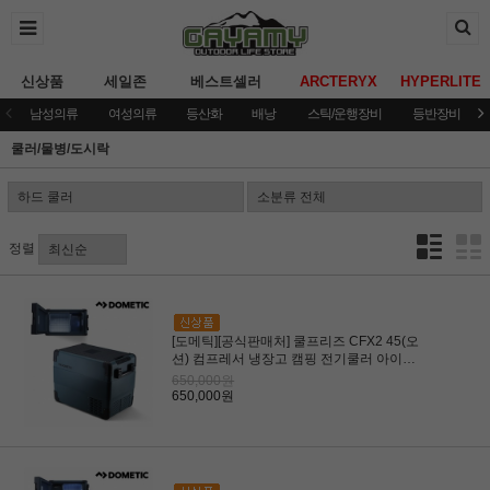
신상품
세일존
베스트셀러
ARCTERYX
HYPERLITE
남성의류
여성의류
등산화
배낭
스틱/운행장비
등반장비
쿨러/물병/도시락
정렬
[도메틱][공식판매처] 쿨프리즈 CFX2 45(오
션) 컴프레서 냉장고 캠핑 전기쿨러 아이스
박스
650,000원
650,000원