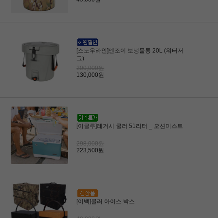
[스노우라인]엔조이 보냉물통 20L (워터저
그)
200,000원
130,000원
[이글루]레거시 쿨러 51리터 _ 오션미스트
298,000원
223,500원
[이백]쿨러 아이스 박스