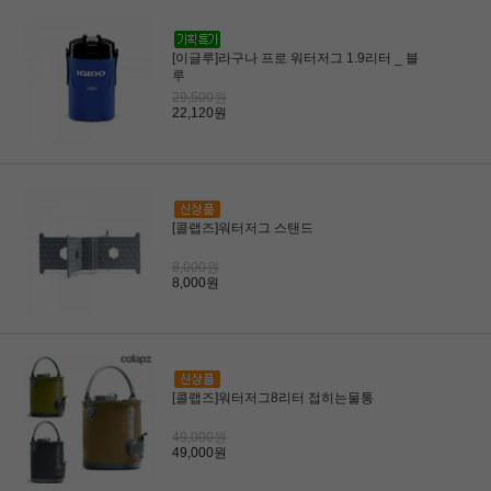
[이글루]라구나 프로 워터저그 1.9리터 _ 블
루
29,500원
22,120원
[콜랩즈]워터저그 스탠드
8,000원
8,000원
[콜랩즈]워터저그8리터 접히는물통
49,000원
49,000원