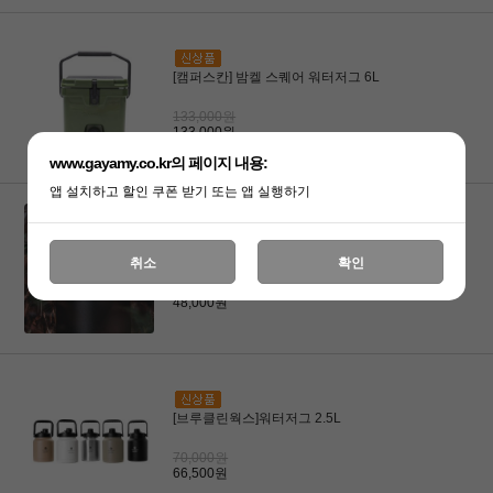
[캠퍼스칸] 밤켈 스퀘어 워터저그 6L
133,000원
133,000원
www.gayamy.co.kr의 페이지 내용:
앱 설치하고 할인 쿠폰 받기 또는 앱 실행하기
[키녹스]캠핑 워터저그 감성 물통 워터저그
취소
확인
블랙 1.9L
48,000원
48,000원
[브루클린웍스]워터저그 2.5L
70,000원
66,500원