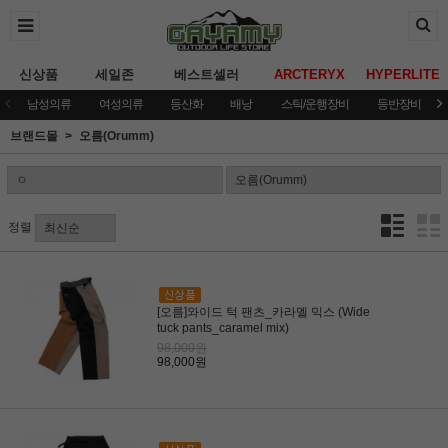
신상품
세일존
베스트셀러
ARCTERYX
HYPERLITE
남성의류
여성의류
등산화
배낭
스틱/운행장비
등반장비
브랜드몰
오름(Orumm)
정렬
[오름]와이드 턱 팬츠_카라멜 믹스 (Wide
tuck pants_caramel mix)
98,000원
98,000원