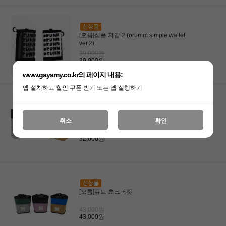
[오름]심플 지갑 2 (orumm simple wallet
ver.2)
39,000원
39,000원
www.gayamy.co.kr의 페이지 내용:
앱 설치하고 할인 쿠폰 받기 또는 앱 실행하기
[오름]메탈립 초크백
취소
확인
32,000원
32,000원
[오름]큐브 쵸크버켓
43,000원
43,000원