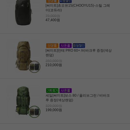
[써미트]초오유15(CHOOYU15)-스틸 그레
이(코듀라)
79,000원
47,400원
[써미트]만테 PRO 60+ /비바크루 증정(색상
랜덤)
350,000원
210,000원
세일[써미트]보스 80 / 올리브그린 / 비바크
루 증정(색상랜덤)
329,000원
199,000원