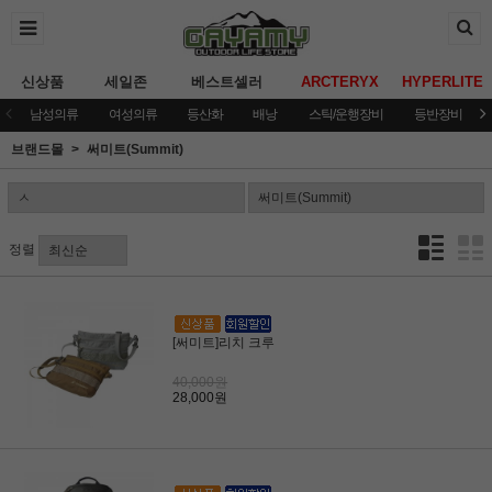
신상품
세일존
베스트셀러
ARCTERYX
HYPERLITE
남성의류
여성의류
등산화
배낭
스틱/운행장비
등반장비
브랜드몰
써미트(Summit)
정렬
[써미트]리치 크루
40,000원
28,000원