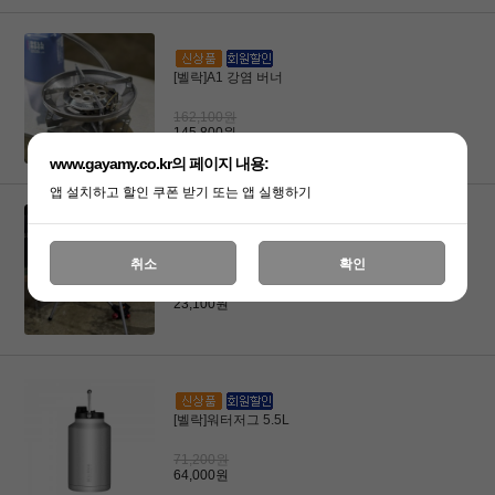
[벨락]A1 강염 버너
162,100원
145,800원
www.gayamy.co.kr의 페이지 내용:
앱 설치하고 할인 쿠폰 받기 또는 앱 실행하기
[벨락]A1 강염 버너 다리 연장거치대
취소
확인
25,700원
23,100원
[벨락]워터저그 5.5L
71,200원
64,000원