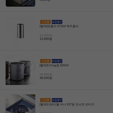
[벨락]캔쿨러 473ml 맥주쿨러
17,700원
15,900원
[벨락]티타늄컵 600ml
42,800원
38,500원
[벨락]더테이블 버너 IGT용 인서트 빈티지