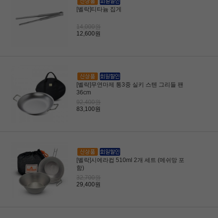
[벨락]티타늄 집게
14,000원
12,600원
[벨락]무연마제 통3중 실키 스텐 그리들 팬
36cm
92,400원
83,100원
[벨락]시에라컵 510ml 2개 세트 (메쉬망 포
함)
32,700원
29,400원