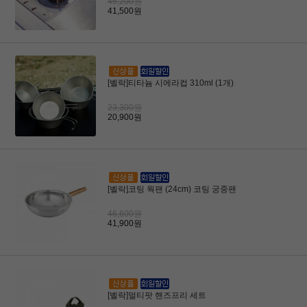
46,200원
41,500원
[벨락]티타늄 시에라컵 310ml (1개)
23,300원
20,900원
[벨락]코팅 웍팬 (24cm) 코팅 궁중팬
46,600원
41,900원
[벨락]멀티팟 핸즈프리 세트