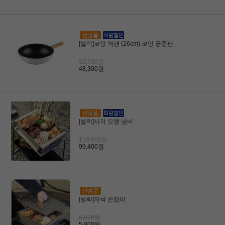
[벨락]코팅 웍팬 (26cm) 코팅 궁중팬
53,700원
48,300원
[벨락]사각 오뎅 냄비
110,500원
99,400원
[벨락]자석 손잡이
6,500원
5,800원