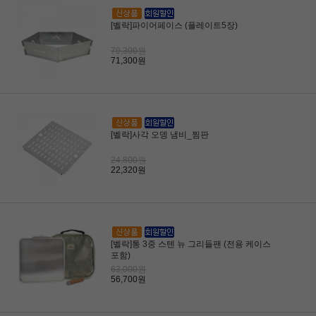
[벨락]파이어페이스 (플레이트5장)
79,300원
71,300원
[벨락]사각 오뎅 냄비_찜판
24,800원
22,320원
[벨락]통 3중 스텐 뉴 그리들팬 (전용 케이스
포함)
63,000원
56,700원