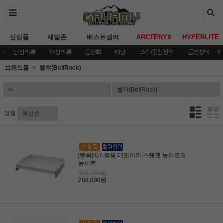
신상품
세일존
베스트셀러
ARCTERYX
HYPERLITE
남성의류
여성의류
등산화
배낭
스틱/운행장비
등반장비
브랜드몰
벨락(BellRock)
정렬
[벨락]IGT 캠핑 테판야끼 스텐팬 높이조절
풀세트
320,000원
288,000원