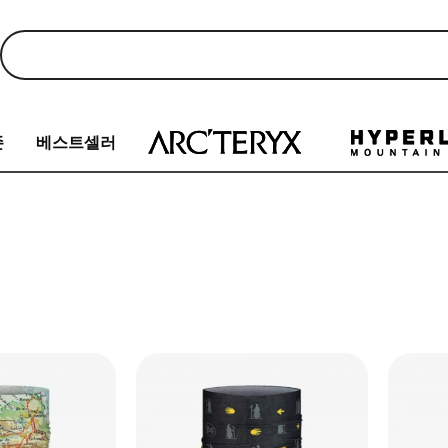
존
베스트셀러