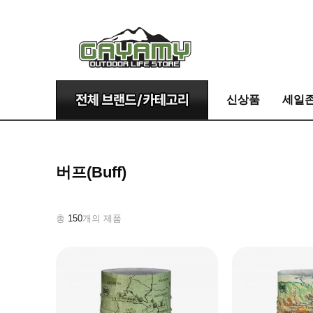
신상품
세일
버프(Buff)
총
150
개의 제품