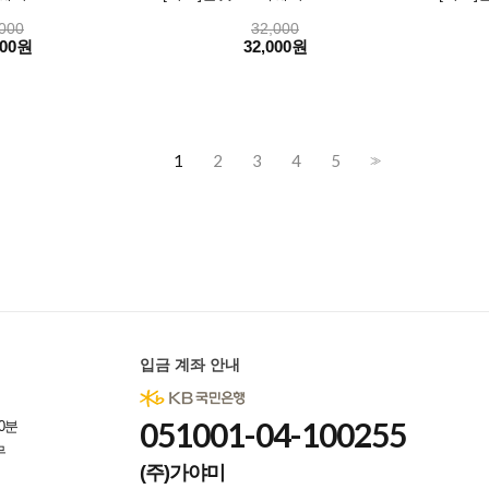
000
32,000
000원
32,000원
1
2
3
4
5
>>
입금 계좌 안내
051001-04-100255
0분
무
(주)가야미