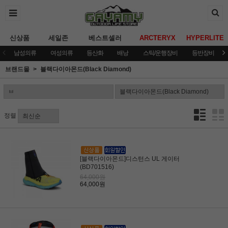
신상품
세일존
베스트셀러
ARCTERYX
HYPERLITE
남성의류
여성의류
등산화
배낭
스틱/운행장비
등반장비
브랜드몰
블랙다이아몬드(Black Diamond)
정렬
[블랙다이아몬드]디스턴스 UL 게이터
(BD701516)
64,000원
64,000원