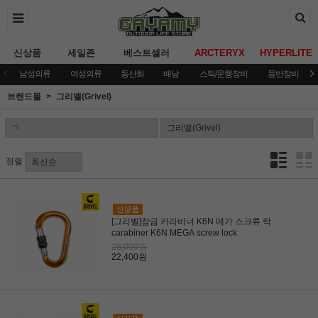
신상품
세일존
베스트셀러
ARCTERYX
HYPERLITE
남성의류
여성의류
등산화
배낭
스틱/운행장비
등반장비
브랜드몰
그리벨(Grivel)
정렬
[그리벨]잠금 카라비너 K6N 메가 스크류 락
carabiner K6N MEGA screw lock
28,000원
22,400원