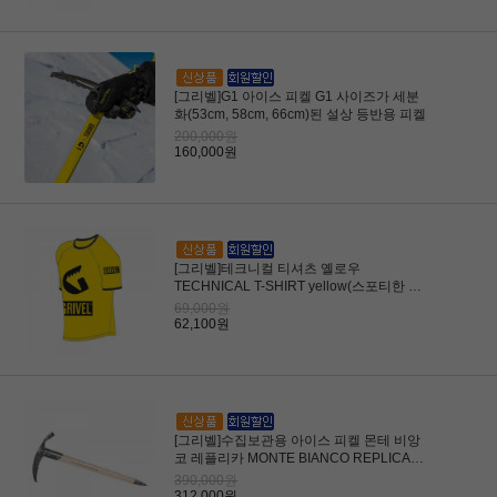
[그리벨]G1 아이스 피켈 G1 사이즈가 세분
화(53cm, 58cm, 66cm)된 설상 등반용 피켈
200,000원
160,000원
[그리벨]테크니컬 티셔츠 옐로우
TECHNICAL T-SHIRT yellow(스포티한 디
자인 T셔츠)
69,000원
62,100원
[그리벨]수집보관용 아이스 피켈 몬테 비앙
코 레플리카 MONTE BIANCO REPLICA
65cm와 75cm
390,000원
312,000원