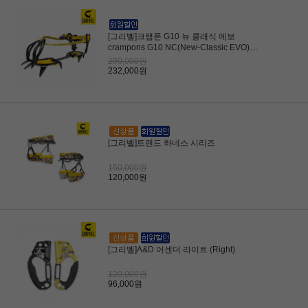
[그리벨]크램폰 G10 뉴 클래식 에보
crampons G10 NC(New-Classic EVO)
(w/Antibott,Flex bar)설상 워킹용
290,000원
232,000원
[그리벨]트렌드 하네스 시리즈
150,000원
120,000원
[그리벨]A&D 어센더 라이트 (Right)
120,000원
96,000원