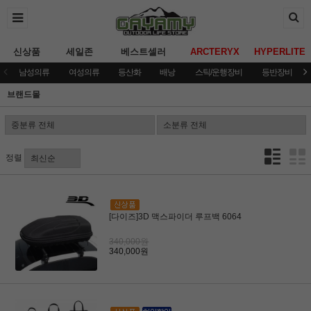
신상품
세일존
베스트셀러
ARCTERYX
HYPERLITE
남성의류
여성의류
등산화
배낭
스틱/운행장비
등반장비
브랜드몰
정렬
[다이즈]3D 맥스파이더 루프백 6064
340,000원
340,000원