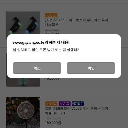
[소토]ST-486 마이크로토치 루미너스/루미
너스블루
37,000원
37,000원
www.gayamy.co.kr의 페이지 내용:
앱 설치하고 할인 쿠폰 받기 또는 앱 실행하기
[소토]ST-487LUBLEXP(루미너스블루)
취소
확인
50,000원
49,000원
[프리즘]크레모아 V1500 무선 캠핑 선풍기
써큘레이터 ★
169,000원
169,000원