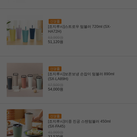
[조지루시]스트로우 텀블러 720ml (SX-
HA72H)
63,900원
51,120원
[조지루시]보온보냉 손잡이 텀블러 890ml
(SX-LA89H)
67,500원
54,000원
[조지루시]이중 진공 스텐텀블러 450ml
(SX-FA45)
41,900원
33,520원