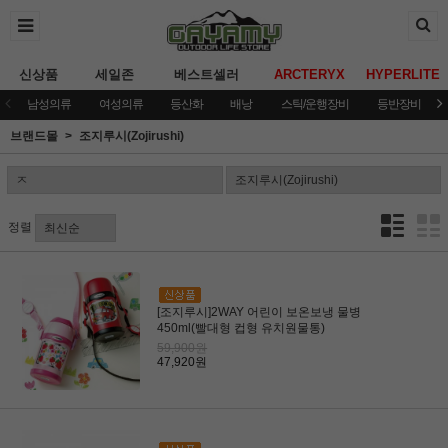
신상품
세일존
베스트셀러
ARCTERYX
HYPERLITE
남성의류
여성의류
등산화
배낭
스틱/운행장비
등반장비
브랜드몰
조지루시(Zojirushi)
정렬
[조지루시]2WAY 어린이 보온보냉 물병
450ml(빨대형 컵형 유치원물통)
59,900원
47,920원