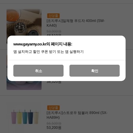
[조지루시]일체형 푸드자 400ml (SW-
KA40)
53,900원
48,510원
www.gayamy.co.kr의 페이지 내용:
앱 설치하고 할인 쿠폰 받기 또는 앱 실행하기
[조지루시]미니 보온 푸드자 260ml SW-
취소
확인
EK26H
47,900원
38,320원
[조지루시]스트로우 텀블러 890ml (SX-
HA89H)
66,500원
53,200원