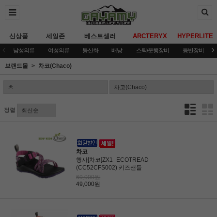
신상품
세일존
베스트셀러
ARCTERYX
HYPERLITE
남성의류
여성의류
등산화
배낭
스틱/운행장비
등반장비
브랜드몰
차코(Chaco)
정렬
차코
행사[차코]ZX1_ECOTREAD
(CC52CFS002) 키즈샌들
69,000원
49,000원