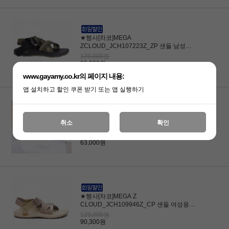
★행사[차코]MEGA
ZCLOUD_JCH107223Z_ZP 샌들 남성용
(CCF2MFS007)
129,000원
90,300원
www.gayamy.co.kr의 페이지 내용:
앱 설치하고 할인 쿠폰 받기 또는 앱 실행하기
★행사[차코]CUSHZ_JCH109838Z_PB 샌
취소
확인
들 여성용 (CCF2WFS005)
90,000원
63,000원
★행사[차코]MEGA Z
CLOUD_JCH109946Z_CP 샌들 여성용
(CCF2WFS010)
129,000원
90,300원