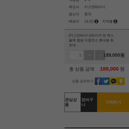
제조사
카고컨테이너
원산지
중국
배송비
(조건)
지역별
[카고컨테이너]파이어 핏 맥스
블랙 캠핑 이중연소 휴대용 화
로대
189,000
원
+1
-1
189,000
원
총 상품 금액
상품 공유하기
관심상
장바구
구매하기
품
니