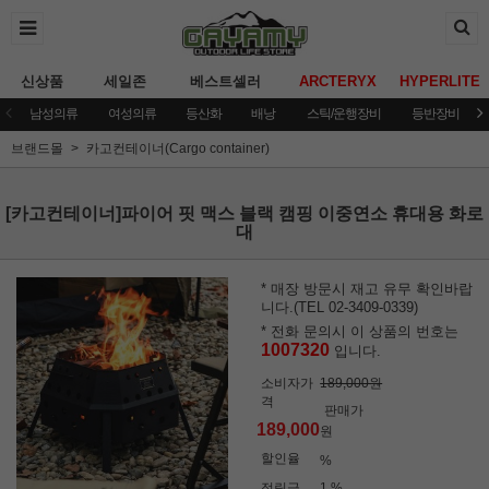
신상품
세일존
베스트셀러
ARCTERYX
HYPERLITE
남성의류
여성의류
등산화
배낭
스틱/운행장비
등반장비
브랜드몰
카고컨테이너(Cargo container)
[카고컨테이너]파이어 핏 맥스 블랙 캠핑 이중연소 휴대용 화로
대
* 매장 방문시 재고 유무 확인바랍
니다.(TEL 02-3409-0339)
* 전화 문의시 이 상품의 번호는
1007320
입니다.
소비자가
189,000원
격
판매가
189,000
원
할인율
%
적립금
1 %