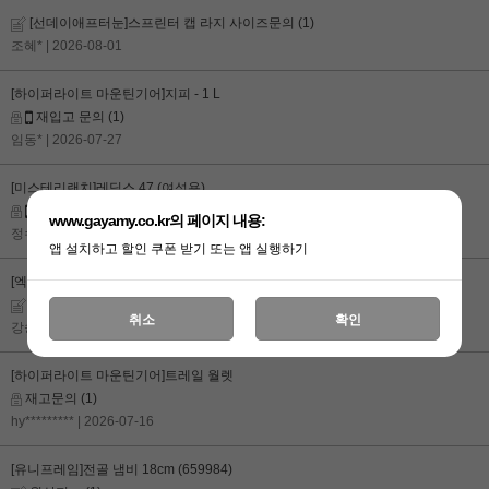
[선데이애프터눈]스프린터 캡 라지 사이즈문의
(1)
조혜*
| 2026-08-01
[하이퍼라이트 마운틴기어]지피 - 1 L
재입고 문의
(1)
임동*
| 2026-07-27
[미스테리랜치]레딕스 47 (여성용)
재입고시 문자 받고 싶습니다
(1)
www.gayamy.co.kr의 페이지 내용:
정수*
| 2026-07-22
앱 설치하고 할인 쿠폰 받기 또는 앱 실행하기
[엑스패드]메가매트
MW 는 언제 입고 될까요 ?
(1)
취소
확인
강송*
| 2026-07-20
[하이퍼라이트 마운틴기어]트레일 월렛
재고문의
(1)
hy*********
| 2026-07-16
[유니프레임]전골 냄비 18cm (659984)