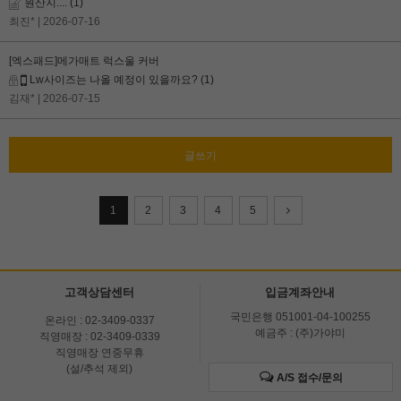
원산지....
(1)
최진*
| 2026-07-16
[엑스패드]메가매트 럭스울 커버
Lw사이즈는 나올 예정이 있을까요?
(1)
김재*
| 2026-07-15
글쓰기
1
2
3
4
5
고객상담센터
입금계좌안내
국민은행 051001-04-100255
온라인 : 02-3409-0337
예금주 : (주)가야미
직영매장 : 02-3409-0339
직영매장 연중무휴
(설/추석 제외)
A/S 접수/문의