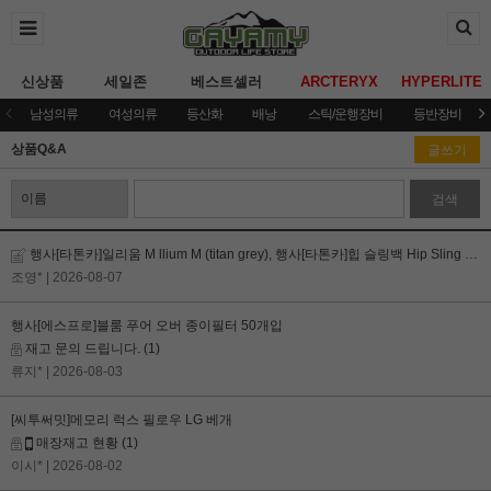
신상품
세일존
베스트셀러
ARCTERYX
HYPERLITE
남성의류
여성의류
등산화
배낭
스틱/운행장비
등반장비
상품Q&A
글쓰기
검색
행사[타톤카]일리움 M llium M (titan grey), 행사[타톤카]힙 슬링백 Hip Sling Pack 재고 질문!
조영*
| 2026-08-07
행사[에스프로]블룸 푸어 오버 종이필터 50개입
재고 문의 드립니다.
(1)
류지*
| 2026-08-03
[씨투써밋]메모리 럭스 필로우 LG 베개
매장재고 현황
(1)
이시*
| 2026-08-02