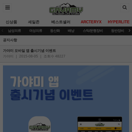
신상품
세일존
베스트셀러
ARCTERYX
HYPERLITE
남성의류
여성의류
등산화
배낭
스틱/운행장비
등반장비
공지사항
가야미 모바일 앱 출시기념 이벤트
가야미
|
2015-08-05
|
조회수 48227