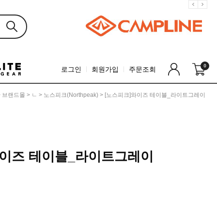
0
로그인
회원가입
주문조회
>
브랜드몰
>
ㄴ
>
노스피크(Northpeak)
> [노스피크]와이즈 테이블_라이트그레이
와이즈 테이블_라이트그레이