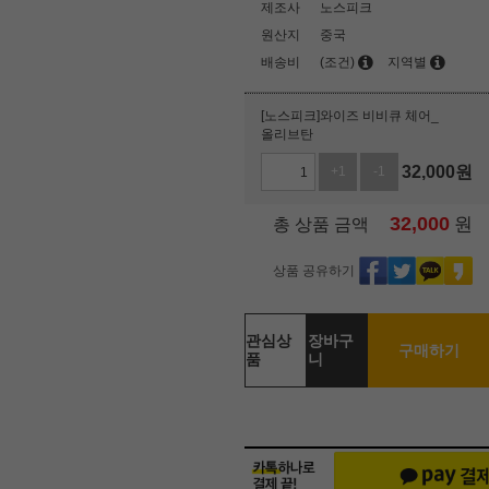
제조사
노스피크
원산지
중국
배송비
(조건)
지역별
[노스피크]와이즈 비비큐 체어_
올리브탄
32,000
원
+1
-1
32,000
원
총 상품 금액
상품 공유하기
관심상
장바구
구매하기
품
니