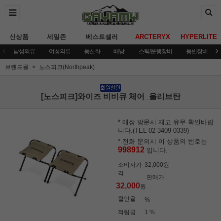
신상품
세일존
베스트셀러
ARCTERYX
HYPERLITE
남성의류
여성의류
등산화
배낭
스틱/운행장비
등반장비
브랜드몰
노스피크(Northpeak)
[노스피크]와이즈 비비큐 체어_올리브탄
* 매장 방문시 재고 유무 확인바랍
니다.(TEL 02-3409-0339)
* 전화 문의시 이 상품의 번호는
998912
입니다.
소비자가
32,000원
격
판매가
32,000
원
할인율
%
적립금
1 %