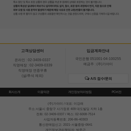
고객상담센터
입금계좌안내
국민은행 051001-04-100255
온라인 : 02-3409-0337
예금주 : (주)가야미
직영매장 : 02-3409-0339
직영매장 연중무휴
(설/추석 제외)
A/S 접수/문의
회사소개
이용약관
개인정보처리방침
PC버전
(주)가야미
/ 대표: 이강래
주소:서울시 중랑구 사가정로 409 대도빌딩 지하 1층
전화: 02-3409-0337 / 팩스: 02-6008-7514
사업자등록번호: 206-86-40303
통신판매업신고: 2021-서울중랑-0641
개인정보관리책임자: 박준근