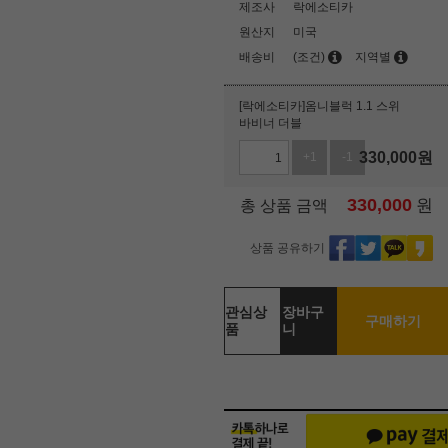
제조사
락에소티카
원산지
미국
배송비
(조건)
지역별
[락에소티카]옴니블럭 1.1 스위
바비너 더블
330,000
원
+1
-1
330,000
원
총 상품 금액
상품 공유하기
관심상
장바구
구매하기
품
니