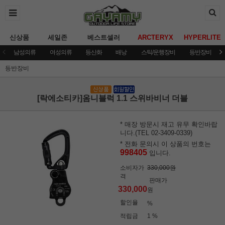
신상품
세일존
베스트셀러
ARCTERYX
HYPERLITE
남성의류
여성의류
등산화
배낭
스틱/운행장비
등반장비
등반장비
[락에소티카]옴니블럭 1.1 스위바비너 더블
* 매장 방문시 재고 유무 확인바랍
니다.(TEL 02-3409-0339)
* 전화 문의시 이 상품의 번호는
998405
입니다.
소비자가
330,000원
격
판매가
330,000
원
할인율
%
적립금
1 %