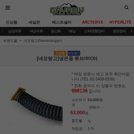
신상품
세일존
베스트셀러
ARCTERYX
HYPERLITE
남성의류
여성의류
등산화
배낭
스틱/운행장비
등반장비
브랜드몰
네모랑고(Nemoranggo)
[네모랑고]냉온풍 튜브/4미터
* 매장 방문시 재고 유무 확인바랍
니다.(TEL 02-3409-0339)
* 전화 문의시 이 상품의 번호는
998136
입니다.
소비자가
63,000원
격
판매가
63,000
원
할인율
%
적립금
1 %