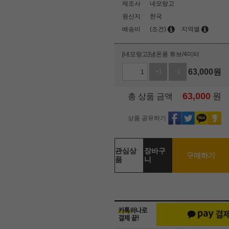
제조사
네모랑고
원산지
한국
배송비
(조건)
지역별
[네모랑고]냉온풍 튜브/4미터
63,000
원
+1
-1
63,000
원
총 상품 금액
상품 공유하기
관심상
장바구
구매하기
품
니