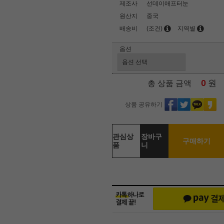
제조사
선데이애프터눈
원산지
중국
배송비
(조건)
지역별
옵션
0
원
총 상품 금액
상품 공유하기
관심상
장바구
구매하기
품
니