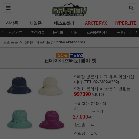
신상품
세일존
베스트셀러
ARCTERYX
HYPERLITE
남성의류
여성의류
등산화
배낭
스틱/운행장비
등반장비
브랜드몰
선데이애프터눈(Sunday Afternoons)
[선데이애프터눈]엠마 햇
* 매장 방문시 재고 유무 확인바랍
니다.(TEL 02-3409-0339)
* 전화 문의시 이 상품의 번호는
997390
입니다.
소비자가
27,000원
격
판매가
27,000
원
할인율
%
적립금
1 %