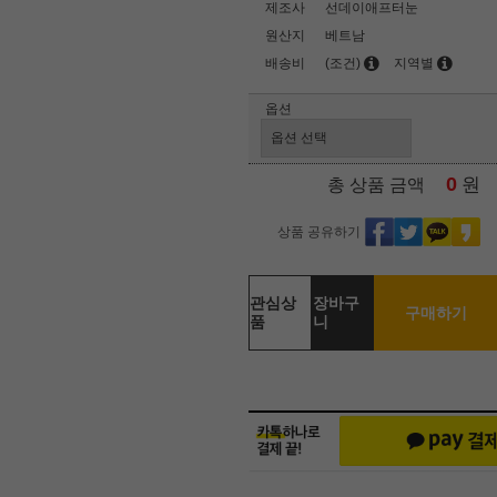
제조사
선데이애프터눈
원산지
베트남
배송비
(조건)
지역별
옵션
0
원
총 상품 금액
상품 공유하기
관심상
장바구
구매하기
품
니