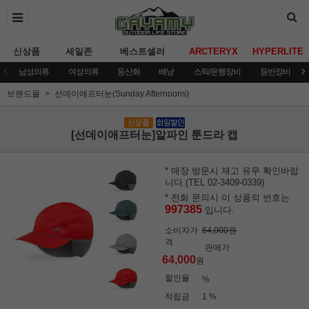
신상품
세일존
베스트셀러
ARCTERYX
HYPERLITE
남성의류
여성의류
등산화
배낭
스틱/운행장비
등반장비
브랜드몰
선데이애프터눈(Sunday Afternoons)
[선데이애프터눈]알파인 툰드라 캡
* 매장 방문시 재고 유무 확인바랍
니다.(TEL 02-3409-0339)
* 전화 문의시 이 상품의 번호는
997385
입니다.
소비자가
64,000원
격
판매가
64,000
원
할인율
%
적립금
1 %