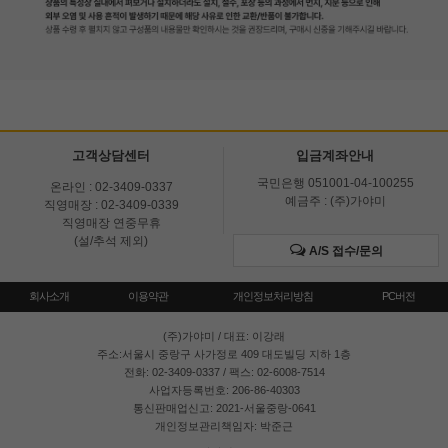
고객상담센터
입금계좌안내
국민은행 051001-04-100255
온라인 : 02-3409-0337
예금주 : (주)가야미
직영매장 : 02-3409-0339
직영매장 연중무휴
(설/추석 제외)
A/S 접수/문의
회사소개
이용약관
개인정보처리방침
PC버전
(주)가야미
/ 대표: 이강래
주소:서울시 중랑구 사가정로 409 대도빌딩 지하 1층
전화: 02-3409-0337 / 팩스: 02-6008-7514
사업자등록번호: 206-86-40303
통신판매업신고: 2021-서울중랑-0641
개인정보관리책임자: 박준근