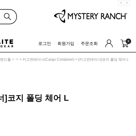
0
로그인
회원가입
주문조회
랜드몰
>
ㅋ
>
카고컨테이너(Cargo Container)
> [카고컨테이너]코지 폴딩 체어 L
]코지 폴딩 체어 L