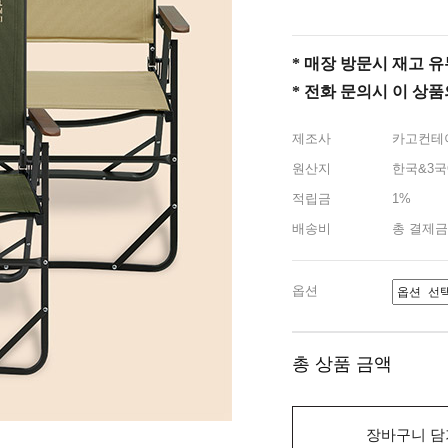
* 매장 방문시 재고 유무 
* 전화 문의시 이 상
제조사
카고컨테
원산지
한국&3국
적립금
1%
배송비
총 결제금
옵션
총 상품 금액
장바구니 담