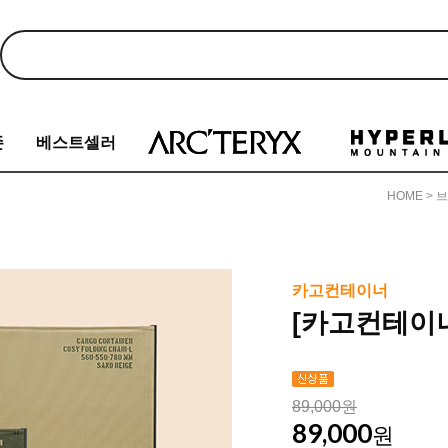
존
베스트셀러
HOME
>
브
카고컨테이너
[카고컨테이너
89,000원
89,000
원