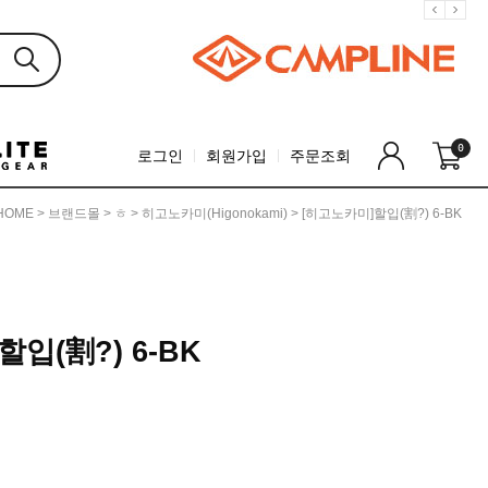
0
로그인
회원가입
주문조회
HOME
>
브랜드몰
>
ㅎ
>
히고노카미(Higonokami)
> [히고노카미]할입(割?) 6-BK
입(割?) 6-BK