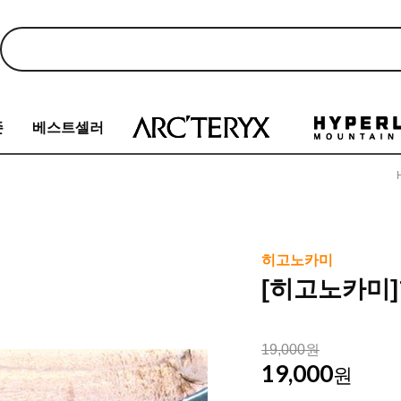
존
베스트셀러
히고노카미
[히고노카미]할
19,000원
19,000
원