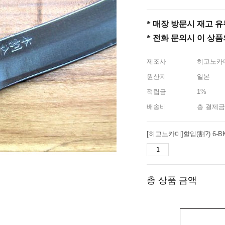
* 매장 방문시 재고 유무 
* 전화 문의시 이 상
제조사
히고노카
원산지
일본
적립금
1%
배송비
총 결제금
[히고노카미]할입(割?) 6-B
총 상품 금액