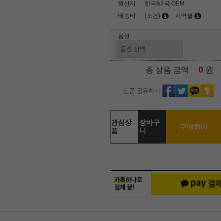
원산지
한국&3국 OEM
배송비
(조건)
지역별
옵션
0
원
총 상품 금액
상품 공유하기
관심상
장바구
구매하기
품
니