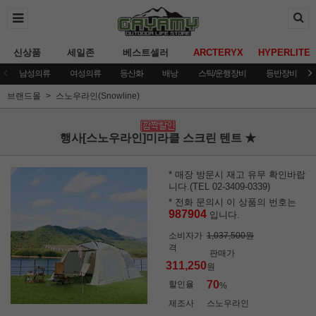
신상품
세일존
베스트셀러
ARCTERYX
HYPERLITE
남성의류
여성의류
등산화
배낭
스틱/운행장비
등반장비
브랜드몰
스노우라인(Snowline)
행사[스노우라인]미라클 스크린 텐트 ★
* 매장 방문시 재고 유무 확인바랍
니다.(TEL 02-3409-0339)
* 전화 문의시 이 상품의 번호는
987904
입니다.
소비자가
1,037,500원
격
판매가
311,250
원
70
할인율
%
제조사
스노우라인