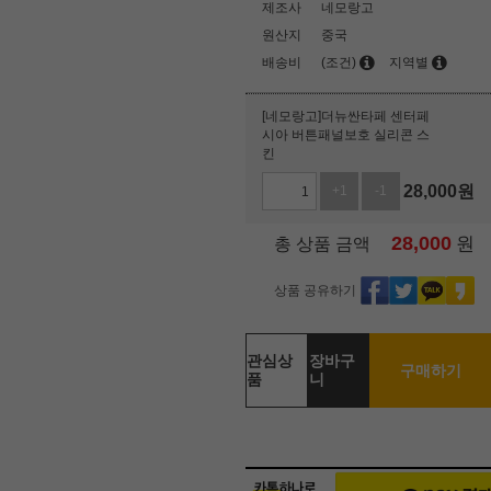
제조사
네모랑고
원산지
중국
배송비
(조건)
지역별
[네모랑고]더뉴싼타페 센터페
시아 버튼패널보호 실리콘 스
킨
28,000
원
+1
-1
28,000
원
총 상품 금액
상품 공유하기
관심상
장바구
구매하기
품
니