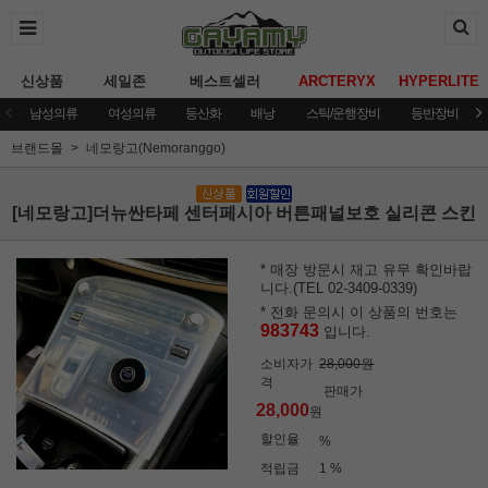
신상품
세일존
베스트셀러
ARCTERYX
HYPERLITE
남성의류
여성의류
등산화
배낭
스틱/운행장비
등반장비
브랜드몰
네모랑고(Nemoranggo)
[네모랑고]더뉴싼타페 센터페시아 버튼패널보호 실리콘 스킨
* 매장 방문시 재고 유무 확인바랍
니다.(TEL 02-3409-0339)
* 전화 문의시 이 상품의 번호는
983743
입니다.
소비자가
28,000원
격
판매가
28,000
원
할인율
%
적립금
1 %