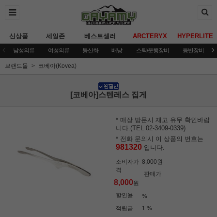
신상품
세일존
베스트셀러
ARCTERYX
HYPERLITE
남성의류
여성의류
등산화
배낭
스틱/운행장비
등반장비
브랜드몰
코베아(Kovea)
[코베아]스텐레스 집게
* 매장 방문시 재고 유무 확인바랍
니다.(TEL 02-3409-0339)
* 전화 문의시 이 상품의 번호는
981320
입니다.
소비자가
8,000원
격
판매가
8,000
원
할인율
%
적립금
1 %