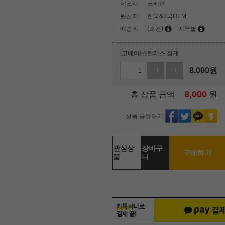
제조사
코베아
원산지
한국&3국OEM
배송비
(조건)
지역별
[코베아]스텐레스 집게
8,000
원
+1
-1
8,000
원
총 상품 금액
상품 공유하기
관심상
장바구
구매하기
품
니