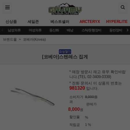
신상품
세일존
베스트셀러
ARCTERYX
HYPERLITE
남성의류
여성의류
등산화
배낭
스틱/운행장비
등반장비
브랜드몰
코베아(Kovea)
[코베아]스텐레스 집게
* 매장 방문시 재고 유무 확인바랍
니다.(TEL 02-3409-0339)
* 전화 문의시 이 상품의 번호는
981320
입니다.
소비자가
8,000원
격
판매가
8,000
원
할인율
%
적립금
1 %