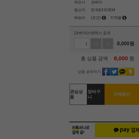
제조사
코베아
원산지
한국&3국OEM
배송비
(조건)
지역별
[코베아]스텐레스 집게
8,000
원
+1
-1
8,000
원
총 상품 금액
상품 공유하기
관심상
장바구
구매하기
품
니