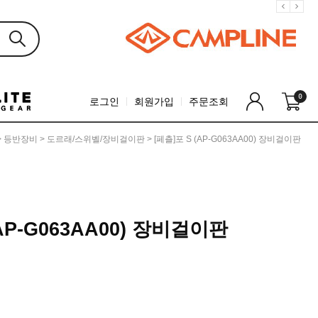
0
로그인
회원가입
주문조회
>
등반장비
>
도르래/스위벨/장비걸이판
> [페츨]포 S (AP-G063AA00) 장비걸이판
(AP-G063AA00) 장비걸이판