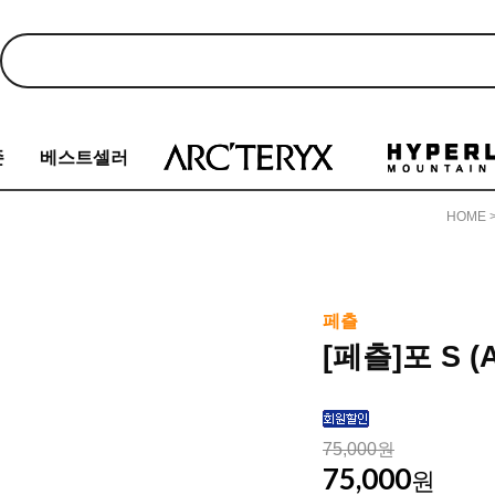
존
베스트셀러
HOME
페츨
[페츨]포 S 
75,000원
75,000
원