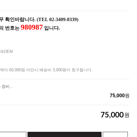
확인바랍니다. (TEL 02-3409-0339)
980987
품의 번호는
입니다.
국OEM
액이 60,000원 미만시 배송비 3,000원이 청구됩니다.
[페츨]포 S (AP-G063AA00) 장비걸이판
75,000
원
75,000
원