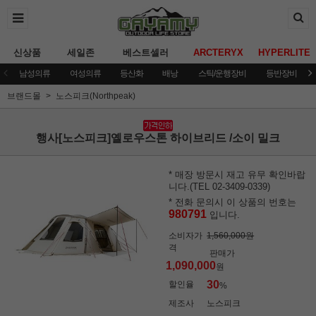
신상품
세일존
베스트셀러
ARCTERYX
HYPERLITE
남성의류
여성의류
등산화
배낭
스틱/운행장비
등반장비
브랜드몰
노스피크(Northpeak)
행사[노스피크]옐로우스톤 하이브리드 /소이 밀크
* 매장 방문시 재고 유무 확인바랍
니다.(TEL 02-3409-0339)
* 전화 문의시 이 상품의 번호는
980791
입니다.
소비자가
1,560,000원
격
판매가
1,090,000
원
30
할인율
%
제조사
노스피크