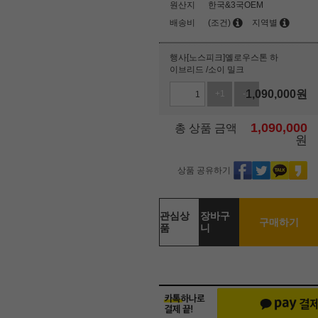
원산지
한국&3국OEM
배송비
(조건)
지역별
행사[노스피크]옐로우스톤 하
이브리드 /소이 밀크
1,090,000
원
+1
-1
1,090,000
총 상품 금액
원
상품 공유하기
관심상
장바구
구매하기
품
니